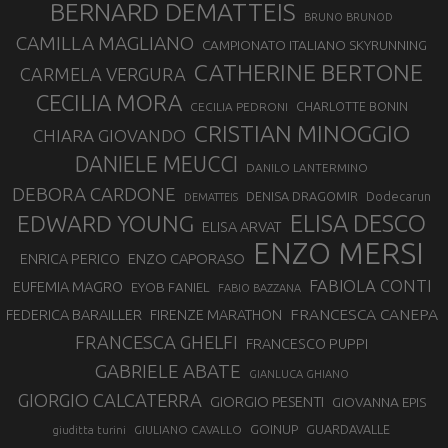
BERNARD DEMATTEIS
BRUNO BRUNOD
CAMILLA MAGLIANO
CAMPIONATO ITALIANO SKYRUNNING
CATHERINE BERTONE
CARMELA VERGURA
CECILIA MORA
CHARLOTTE BONIN
CECILIA PEDRONI
CRISTIAN MINOGGIO
CHIARA GIOVANDO
DANIELE MEUCCI
DANILO LANTERMINO
DEBORA CARDONE
DENISA DRAGOMIR
Dodecarun
DEMATTEIS
EDWARD YOUNG
ELISA DESCO
ELISA ARVAT
ENZO MERSI
ENZO CAPORASO
ENRICA PERICO
FABIOLA CONTI
EUFEMIA MAGRO
EYOB FANIEL
FABIO BAZZANA
FRANCESCA CANEPA
FEDERICA BARAILLER
FIRENZE MARATHON
FRANCESCA GHELFI
FRANCESCO PUPPI
GABRIELE ABATE
GIANLUCA GHIANO
GIORGIO CALCATERRA
GIORGIO PESENTI
GIOVANNA EPIS
GOINUP
GUARDAVALLE
GIULIANO CAVALLO
giuditta turini