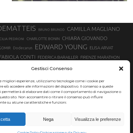
DEMATTEIS
CAMILLA MAGLIANO
BRUNO BRUNOD
CHIARA GIOVANDO
CHARLOTTE BONIN
CILIA PEDRONI
EDWARD YOUNG
ELISA ARVAT
GOMIR
Dodecarun
FABIOLA CONTI
FEDERICA BARAILLER
FIRENZE MARATHON
RA
GIORGIO PESENTI
GIOVANNA EPIS
GIULIANO CAVALLO
giuditta turini
Gestisci Consenso
MINSKA
LUCA ARRIGONI
LISA BORZANI
LUCA CARRARA
le migliori esperienze, utilizziamo tecnologie come i cookie per
MARATONINA
MARCO OLMO
MARCELLA BELLETTI
 DI TORINO
e/o accedere alle informazioni del dispositivo. Il consenso a queste
TONA
ci permetterà di elaborare dati come il comportamento di navigazione o
NADIA BATTOCLETTI
MONVISO VERTICAL RACE
questo sito. Non acconsentire o ritirare il consenso può influire
SILVIA RAMPAZZO
te su alcune caratteristiche e funzioni.
SONIA GLAREY
SERGIO BONALDI
SILVIA SERAFINI
VALENTINA BELOTTI
VAL DI FASSA RUNNING
VALERIA ROFFINO
XAVIER CHEVRIER
YEMAN CRIPPA
cetta
Nega
Visualizza le preferenze
Cookie Policy
Dichiarazione sulla Privacy