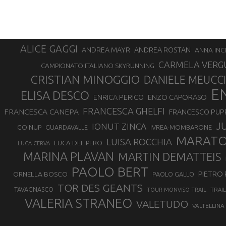
ALICE GAGGI
ANDREA ROSTAN
ANDREA MAYR
ANNA INC
CARMELA VERG
CAMPIONATO ITALIANO SKYRUNNING
CRISTIAN MINOGGIO
DANIELE MEUCCI
E
ELISA DESCO
ENZO CAPORASO
ENRICA PERICO
FRANCESCA GHELFI
FRANCESCA CANEPA
FRANCESCO PUP
J
IONUT ZINCA
GOINUP
GUARDAVALLE
IVREA-MOMBARONE
MARAT
LUISA ROCCHIA
LUCA DEL PERO
LUCA CERVA
MARINA PLAVAN
MARTIN DEMATTEIS
PAOLO BERT
PIETRO 
ORNELLA BOSCO
PAOLO GALLO
TOR DES GEANTS
TAVAGNASCO
TRAI
TOUR MONVISO TRAIL
VALERIA STRANEO
VALETUDO
VALTELLINA