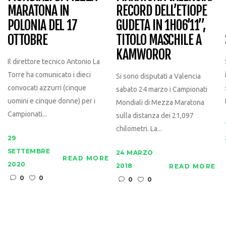
RECORD DELL’ETIOPE
MARATONA IN
GUDETA IN 1H06’11”,
POLONIA DEL 17
TITOLO MASCHILE A
OTTOBRE
KAMWOROR
Il direttore tecnico Antonio La
Torre ha comunicato i dieci
Si sono disputati a Valencia
convocati azzurri (cinque
sabato 24 marzo i Campionati
uomini e cinque donne) per i
Mondiali di Mezza Maratona
Campionati...
sulla distanza dei 21,097
chilometri. La...
29
SETTEMBRE
24 MARZO
READ MORE
2020
2018
READ MORE
0
0
0
0