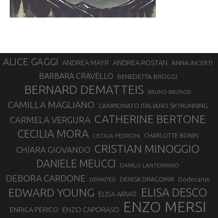
ALICE GAGGI
ANDREA ROSTAN
ANDREA MAYR
ANNA INCERTI
BARBARA CRAVELLO
BENEDETTA BROGGI
BERNARD DEMATTEIS
BRUNO BRUNOD
CAMILLA MAGLIANO
CAMPIONATO ITALIANO SKYRUNNING
CATHERINE BERTONE
CARMELA VERGURA
CECILIA MORA
CHARLOTTE BONIN
CECILIA PEDRONI
CRISTIAN MINOGGIO
CHIARA GIOVANDO
DANIELE MEUCCI
DANILO LANTERMINO
DEBORA CARDONE
DENISA DRAGOMIR
Dodecarun
DEMATTEIS
EDWARD YOUNG
ELISA DESCO
ELISA ARVAT
ENZO MERSI
ENZO CAPORASO
ENRICA PERICO