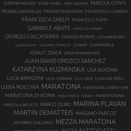
FABIOLA CONTI
EUFEMIA MAGRO
EYOB FANIEL
FABIO BAZZANA
FRANCESCA CANEPA
FEDERICA BARAILLER
FIRENZE MARATHON
FRANCESCA GHELFI
FRANCESCO PUPPI
GABRIELE ABATE
GIANLUCA GHIANO
GIORGIO CALCATERRA
GIORGIO PESENTI
GIOVANNA EPIS
GOINUP
GUARDAVALLE
GIULIANO CAVALLO
giuditta turini
IONUT ZINCA
IVREA-MOMBARONE
JUAN DAVID OROZCO SANCHEZ
KATARZYNA KUZMINSKA
LISA BORZANI
LUCA ARRIGONI
LUCA DEL PERO
LUCA CARRARA
LUCA CERVA
MARATONA
LUISA ROCCHIA
MARATONA DI NEW YORK
MARATONA DI ROMA
MARATONINA
MARATONA DI TORINO
MARINA PLAVAN
MARCO OLMO
MARCELLA BELLETTI
MARTIN DEMATTEIS
MASSIMO FARCOZ
MEZZA MARATONA
MASSIMO GALLIANO
NADIA BATTOCLETTI