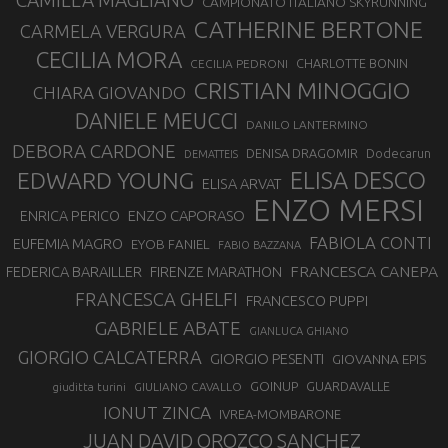
CAMILLA MAGLIANO
CAMPIONATO ITALIANO SKYRUNNING
CATHERINE BERTONE
CARMELA VERGURA
CECILIA MORA
CHARLOTTE BONIN
CECILIA PEDRONI
CRISTIAN MINOGGIO
CHIARA GIOVANDO
DANIELE MEUCCI
DANILO LANTERMINO
DEBORA CARDONE
DENISA DRAGOMIR
Dodecarun
DEMATTEIS
EDWARD YOUNG
ELISA DESCO
ELISA ARVAT
ENZO MERSI
ENZO CAPORASO
ENRICA PERICO
FABIOLA CONTI
EUFEMIA MAGRO
EYOB FANIEL
FABIO BAZZANA
FRANCESCA CANEPA
FEDERICA BARAILLER
FIRENZE MARATHON
FRANCESCA GHELFI
FRANCESCO PUPPI
GABRIELE ABATE
GIANLUCA GHIANO
GIORGIO CALCATERRA
GIORGIO PESENTI
GIOVANNA EPIS
GOINUP
GUARDAVALLE
GIULIANO CAVALLO
giuditta turini
IONUT ZINCA
IVREA-MOMBARONE
JUAN DAVID OROZCO SANCHEZ