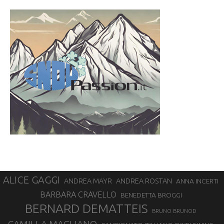
ALICE GAGGI
ANDREA ROSTAN
ANDREA MAYR
ANNA INCERTI
BARBARA CRAVELLO
BENEDETTA BROGGI
BERNARD DEMATTEIS
BRUNO BRUNOD