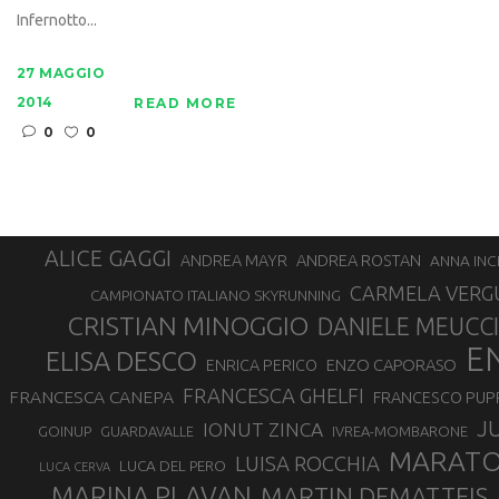
Infernotto...
27 MAGGIO
2014
READ MORE
0
0
ALICE GAGGI
ANDREA ROSTAN
ANDREA MAYR
ANNA INC
CARMELA VERG
CAMPIONATO ITALIANO SKYRUNNING
CRISTIAN MINOGGIO
DANIELE MEUCCI
E
ELISA DESCO
ENZO CAPORASO
ENRICA PERICO
FRANCESCA GHELFI
FRANCESCA CANEPA
FRANCESCO PUP
J
IONUT ZINCA
GOINUP
GUARDAVALLE
IVREA-MOMBARONE
MARAT
LUISA ROCCHIA
LUCA DEL PERO
LUCA CERVA
MARINA PLAVAN
MARTIN DEMATTEIS