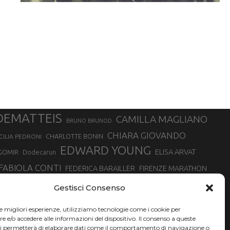
DEMATTEIS
CAMILLA MAGLIANO
BRUNO BRUNOD
CHIARA GIOVANDO
CHARLOTTE BONIN
CILIA PEDRONI
EDWARD YOUNG
ELISA ARVAT
GOMIR
Dodecarun
FABIOLA CONTI
FEDERICA BARAILLER
FIRENZE MARATHON
RA
GIORGIO PESENTI
GIOVANNA EPIS
GIULIANO CAVALLO
giuditta turini
Gestisci Consenso
MINSKA
LUCA ARRIGONI
LISA BORZANI
LUCA CARRARA
le migliori esperienze, utilizziamo tecnologie come i cookie per
MARATONINA
MARCO OLMO
MARCELLA BELLETTI
 DI TORINO
e/o accedere alle informazioni del dispositivo. Il consenso a queste
TONA
ci permetterà di elaborare dati come il comportamento di navigazione o
NADIA BATTOCLETTI