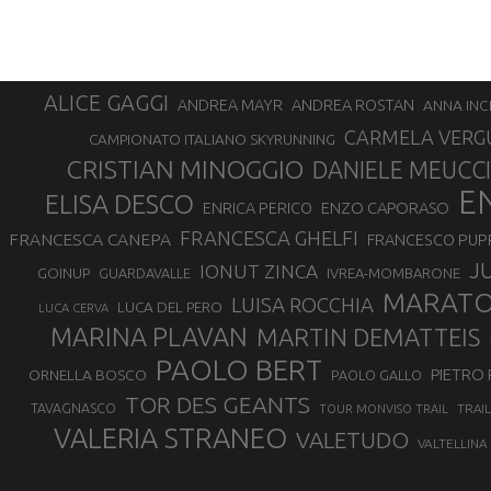
ALICE GAGGI
ANDREA ROSTAN
ANDREA MAYR
ANNA INC
CARMELA VERG
CAMPIONATO ITALIANO SKYRUNNING
CRISTIAN MINOGGIO
DANIELE MEUCCI
E
ELISA DESCO
ENZO CAPORASO
ENRICA PERICO
FRANCESCA GHELFI
FRANCESCA CANEPA
FRANCESCO PUP
J
IONUT ZINCA
GOINUP
GUARDAVALLE
IVREA-MOMBARONE
MARAT
LUISA ROCCHIA
LUCA DEL PERO
LUCA CERVA
MARINA PLAVAN
MARTIN DEMATTEIS
PAOLO BERT
PIETRO 
ORNELLA BOSCO
PAOLO GALLO
TOR DES GEANTS
TAVAGNASCO
TRAI
TOUR MONVISO TRAIL
VALERIA STRANEO
VALETUDO
VALTELLINA