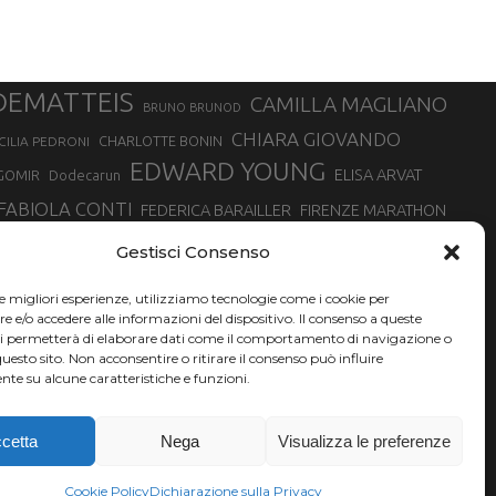
DEMATTEIS
CAMILLA MAGLIANO
BRUNO BRUNOD
CHIARA GIOVANDO
CHARLOTTE BONIN
CILIA PEDRONI
EDWARD YOUNG
ELISA ARVAT
GOMIR
Dodecarun
FABIOLA CONTI
FEDERICA BARAILLER
FIRENZE MARATHON
RA
GIORGIO PESENTI
GIOVANNA EPIS
GIULIANO CAVALLO
giuditta turini
Gestisci Consenso
MINSKA
LUCA ARRIGONI
LISA BORZANI
LUCA CARRARA
le migliori esperienze, utilizziamo tecnologie come i cookie per
MARATONINA
MARCO OLMO
MARCELLA BELLETTI
 DI TORINO
e/o accedere alle informazioni del dispositivo. Il consenso a queste
TONA
ci permetterà di elaborare dati come il comportamento di navigazione o
NADIA BATTOCLETTI
MONVISO VERTICAL RACE
questo sito. Non acconsentire o ritirare il consenso può influire
SILVIA RAMPAZZO
te su alcune caratteristiche e funzioni.
SONIA GLAREY
SERGIO BONALDI
SILVIA SERAFINI
VALENTINA BELOTTI
VAL DI FASSA RUNNING
VALERIA ROFFINO
XAVIER CHEVRIER
YEMAN CRIPPA
cetta
Nega
Visualizza le preferenze
Cookie Policy
Dichiarazione sulla Privacy