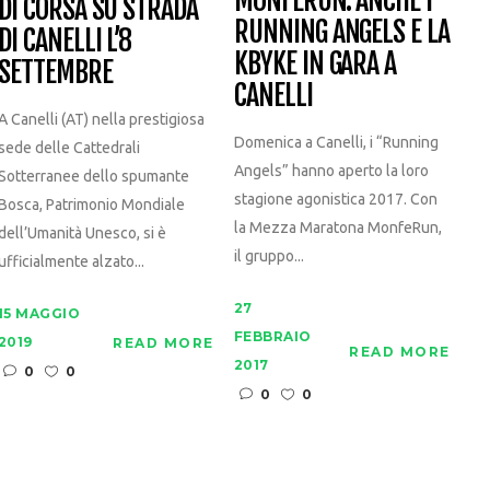
MONFERUN: ANCHE I
DI CORSA SU STRADA
RUNNING ANGELS E LA
DI CANELLI L’8
KBYKE IN GARA A
SETTEMBRE
CANELLI
A Canelli (AT) nella prestigiosa
Domenica a Canelli, i “Running
sede delle Cattedrali
Angels” hanno aperto la loro
Sotterranee dello spumante
stagione agonistica 2017. Con
Bosca, Patrimonio Mondiale
la Mezza Maratona MonfeRun,
dell’Umanità Unesco, si è
il gruppo...
ufficialmente alzato...
27
15 MAGGIO
FEBBRAIO
2019
READ MORE
READ MORE
2017
0
0
0
0