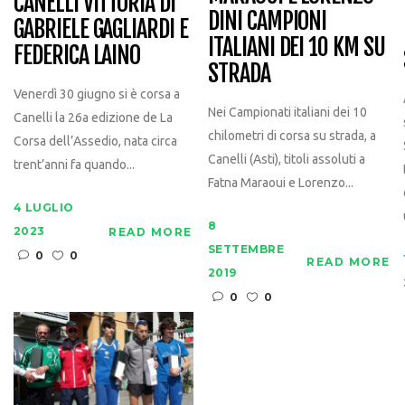
CANELLI VITTORIA DI
DINI CAMPIONI
GABRIELE GAGLIARDI E
ITALIANI DEI 10 KM SU
FEDERICA LAINO
STRADA
Venerdì 30 giugno si è corsa a
Nei Campionati italiani dei 10
Canelli la 26a edizione de La
chilometri di corsa su strada, a
Corsa dell’Assedio, nata circa
Canelli (Asti), titoli assoluti a
trent’anni fa quando...
Fatna Maraoui e Lorenzo...
4 LUGLIO
8
2023
READ MORE
SETTEMBRE
0
0
READ MORE
2019
0
0