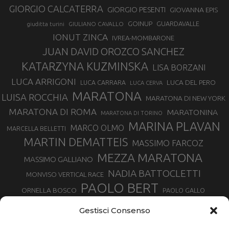
GIORGIO CALCATERRA
GIORGIO PESENTI
GIOVANNA EPIS
GOINUP
GUARDAVALLE
GIULIANO CAVALLO
giuditta turini
IONUT ZINCA
IVREA-MOMBARONE
JUAN DAVID OROZCO SANCHEZ
KATARZYNA KUZMINSKA
LISA BORZANI
LUCA ARRIGONI
LUCA DEL PERO
LUCA CARRARA
LUCA CERVA
MARATONA
LUISA ROCCHIA
MARATONA DI NEW YORK
MARATONA DI ROMA
MARATONINA
MARATONA DI TORINO
MARINA PLAVAN
MARCO OLMO
MARCELLA BELLETTI
MARTIN DEMATTEIS
MASSIMO FARCOZ
MEZZA MARATONA
MASSIMO GALLIANO
NADIA BATTOCLETTI
MONVISO VERTICAL RACE
PAOLO BERT
ORNELLA BOSCO
PAOLO GALLO
ROLANDO PIANA
PIETRO RIVA
PODISMO VENETO
Gestisci Consenso
RUGGERO PERTILE
SILVIA RAMPAZZO
SERGIO BONALDI