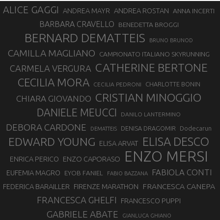
ALICE GAGGI
ANDREA ROSTAN
ANDREA MAYR
ANNA INCERTI
BARBARA CRAVELLO
BENEDETTA BROGGI
BERNARD DEMATTEIS
BRUNO BRUNOD
CAMILLA MAGLIANO
CAMPIONATO ITALIANO SKYRUNNING
CATHERINE BERTONE
CARMELA VERGURA
CECILIA MORA
CHARLOTTE BONIN
CECILIA PEDRONI
CRISTIAN MINOGGIO
CHIARA GIOVANDO
DANIELE MEUCCI
DANILO LANTERMINO
DEBORA CARDONE
DENISA DRAGOMIR
Dodecarun
DEMATTEIS
EDWARD YOUNG
ELISA DESCO
ELISA ARVAT
ENZO MERSI
ENZO CAPORASO
ENRICA PERICO
FABIOLA CONTI
EUFEMIA MAGRO
EYOB FANIEL
FABIO BAZZANA
FRANCESCA CANEPA
FEDERICA BARAILLER
FIRENZE MARATHON
FRANCESCA GHELFI
FRANCESCO PUPPI
GABRIELE ABATE
GIANLUCA GHIANO