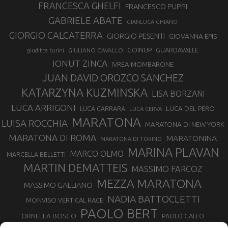
FRANCESCA GHELFI
FRANCESCO PUPPI
GABRIELE ABATE
GIANLUCA GHIANO
GIORGIO CALCATERRA
GIORGIO PESENTI
GIOVANNA EPIS
GOINUP
GUARDAVALLE
GIULIANO CAVALLO
giuditta turini
IONUT ZINCA
IVREA-MOMBARONE
JUAN DAVID OROZCO SANCHEZ
KATARZYNA KUZMINSKA
LISA BORZANI
LUCA ARRIGONI
LUCA DEL PERO
LUCA CARRARA
LUCA CERVA
MARATONA
LUISA ROCCHIA
MARATONA DI NEW YORK
MARATONA DI ROMA
MARATONINA
MARATONA DI TORINO
MARINA PLAVAN
MARCO OLMO
MARCELLA BELLETTI
MARTIN DEMATTEIS
MASSIMO FARCOZ
MEZZA MARATONA
MASSIMO GALLIANO
NADIA BATTOCLETTI
MONVISO VERTICAL RACE
PAOLO BERT
ORNELLA BOSCO
PAOLO GALLO