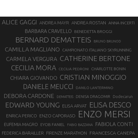
ALICE GAGGI
ANDREA ROSTAN
ANDREA MAYR
ANNA INCERTI
BARBARA CRAVELLO
BENEDETTA BROGGI
BERNARD DEMATTEIS
BRUNO BRUNOD
CAMILLA MAGLIANO
CAMPIONATO ITALIANO SKYRUNNING
CATHERINE BERTONE
CARMELA VERGURA
CECILIA MORA
CHARLOTTE BONIN
CECILIA PEDRONI
CRISTIAN MINOGGIO
CHIARA GIOVANDO
DANIELE MEUCCI
DANILO LANTERMINO
DEBORA CARDONE
DENISA DRAGOMIR
Dodecarun
DEMATTEIS
EDWARD YOUNG
ELISA DESCO
ELISA ARVAT
ENZO MERSI
ENZO CAPORASO
ENRICA PERICO
FABIOLA CONTI
EUFEMIA MAGRO
EYOB FANIEL
FABIO BAZZANA
FRANCESCA CANEPA
FEDERICA BARAILLER
FIRENZE MARATHON