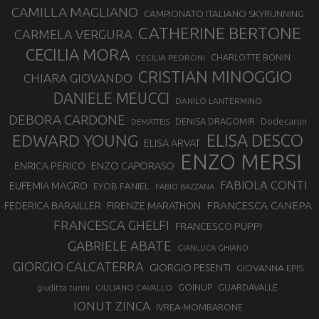
CAMILLA MAGLIANO
CAMPIONATO ITALIANO SKYRUNNING
CATHERINE BERTONE
CARMELA VERGURA
CECILIA MORA
CHARLOTTE BONIN
CECILIA PEDRONI
CRISTIAN MINOGGIO
CHIARA GIOVANDO
DANIELE MEUCCI
DANILO LANTERMINO
DEBORA CARDONE
DENISA DRAGOMIR
Dodecarun
DEMATTEIS
EDWARD YOUNG
ELISA DESCO
ELISA ARVAT
ENZO MERSI
ENZO CAPORASO
ENRICA PERICO
FABIOLA CONTI
EUFEMIA MAGRO
EYOB FANIEL
FABIO BAZZANA
FRANCESCA CANEPA
FEDERICA BARAILLER
FIRENZE MARATHON
FRANCESCA GHELFI
FRANCESCO PUPPI
GABRIELE ABATE
GIANLUCA GHIANO
GIORGIO CALCATERRA
GIORGIO PESENTI
GIOVANNA EPIS
GOINUP
GUARDAVALLE
GIULIANO CAVALLO
giuditta turini
IONUT ZINCA
IVREA-MOMBARONE