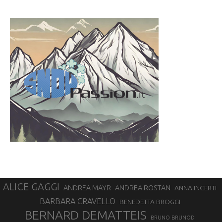
ALICE GAGGI
ANDREA ROSTAN
ANDREA MAYR
ANNA INCERTI
BARBARA CRAVELLO
BENEDETTA BROGGI
BERNARD DEMATTEIS
BRUNO BRUNOD