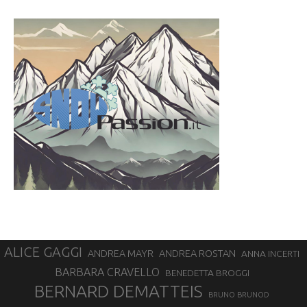
ALICE GAGGI
ANDREA ROSTAN
ANDREA MAYR
ANNA INCERTI
BARBARA CRAVELLO
BENEDETTA BROGGI
BERNARD DEMATTEIS
BRUNO BRUNOD