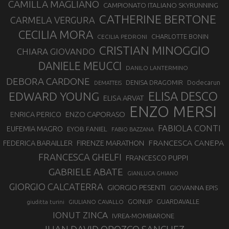
CAMILLA MAGLIANO
CAMPIONATO ITALIANO SKYRUNNING
CATHERINE BERTONE
CARMELA VERGURA
CECILIA MORA
CHARLOTTE BONIN
CECILIA PEDRONI
CRISTIAN MINOGGIO
CHIARA GIOVANDO
DANIELE MEUCCI
DANILO LANTERMINO
DEBORA CARDONE
DENISA DRAGOMIR
Dodecarun
DEMATTEIS
EDWARD YOUNG
ELISA DESCO
ELISA ARVAT
ENZO MERSI
ENZO CAPORASO
ENRICA PERICO
FABIOLA CONTI
EUFEMIA MAGRO
EYOB FANIEL
FABIO BAZZANA
FRANCESCA CANEPA
FEDERICA BARAILLER
FIRENZE MARATHON
FRANCESCA GHELFI
FRANCESCO PUPPI
GABRIELE ABATE
GIANLUCA GHIANO
GIORGIO CALCATERRA
GIORGIO PESENTI
GIOVANNA EPIS
GOINUP
GUARDAVALLE
GIULIANO CAVALLO
giuditta turini
IONUT ZINCA
IVREA-MOMBARONE