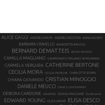
ALICE GAGGI
ANDREA ROSTAN
ANDREA MAYR
ANNA INCERTI
BARBARA CRAVELLO
BENEDETTA BROGGI
BERNARD DEMATTEIS
BRUNO BRUNOD
CAMILLA MAGLIANO
CAMPIONATO ITALIANO SKYRUNNING
CATHERINE BERTONE
CARMELA VERGURA
CECILIA MORA
CHARLOTTE BONIN
CECILIA PEDRONI
CRISTIAN MINOGGIO
CHIARA GIOVANDO
DANIELE MEUCCI
DANILO LANTERMINO
DEBORA CARDONE
DENISA DRAGOMIR
Dodecarun
DEMATTEIS
EDWARD YOUNG
ELISA DESCO
ELISA ARVAT