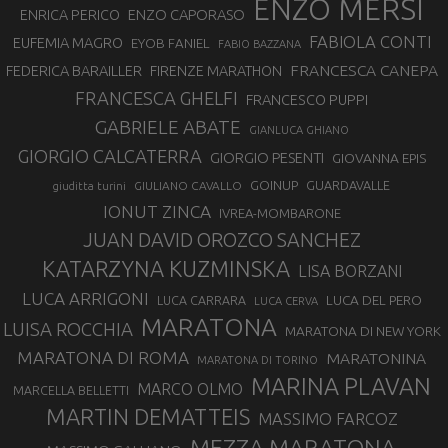
ENZO MERSI
ENZO CAPORASO
ENRICA PERICO
FABIOLA CONTI
EUFEMIA MAGRO
EYOB FANIEL
FABIO BAZZANA
FRANCESCA CANEPA
FEDERICA BARAILLER
FIRENZE MARATHON
FRANCESCA GHELFI
FRANCESCO PUPPI
GABRIELE ABATE
GIANLUCA GHIANO
GIORGIO CALCATERRA
GIORGIO PESENTI
GIOVANNA EPIS
GOINUP
GUARDAVALLE
GIULIANO CAVALLO
giuditta turini
IONUT ZINCA
IVREA-MOMBARONE
JUAN DAVID OROZCO SANCHEZ
KATARZYNA KUZMINSKA
LISA BORZANI
LUCA ARRIGONI
LUCA DEL PERO
LUCA CARRARA
LUCA CERVA
MARATONA
LUISA ROCCHIA
MARATONA DI NEW YORK
MARATONA DI ROMA
MARATONINA
MARATONA DI TORINO
MARINA PLAVAN
MARCO OLMO
MARCELLA BELLETTI
MARTIN DEMATTEIS
MASSIMO FARCOZ
MEZZA MARATONA