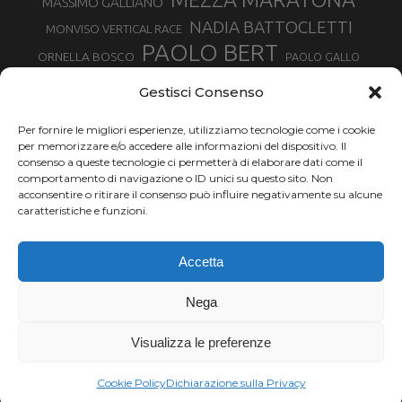
MASSIMO GALLIANO
NADIA BATTOCLETTI
MONVISO VERTICAL RACE
PAOLO BERT
ORNELLA BOSCO
PAOLO GALLO
ROLANDO PIANA
PIETRO RIVA
PODISMO VENETO
Gestisci Consenso
RUGGERO PERTILE
SILVIA RAMPAZZO
SERGIO BONALDI
TOR DES GEANTS
Per fornire le migliori esperienze, utilizziamo tecnologie come i cookie
SONIA GLAREY
TAVAGNASCO
SILVIA SERAFINI
per memorizzare e/o accedere alle informazioni del dispositivo. Il
TRAIL MONTE CASTO
TOUR MONVISO TRAIL
TROFEO KIMA
consenso a queste tecnologie ci permetterà di elaborare dati come il
TURIN MARATHON
comportamento di navigazione o ID unici su questo sito. Non
VAL DI FASSA RUNNING
URBAN ZEMMER
acconsentire o ritirare il consenso può influire negativamente su alcune
VALENTINA BELOTTI
caratteristiche e funzioni.
VALERIA ROFFINO
VALERIA STRANEO
VALETUDO
Accetta
VENICE MARATHON
VALTELLINA WINE TRAIL
VENICEMARATHON
XAVIER CHEVRIER
WILLIAM BOFFELLI
Nega
YEMAN CRIPPA
Visualizza le preferenze
Chi siamo |
Termini d'uso |
Privacy |
Cookie
Copyright ©2024 Outdoor Passion di Costa Giancarlo, P.I. 11214180017 C.F.
Cookie Policy
Dichiarazione sulla Privacy
CSTGCR63A06L219H.