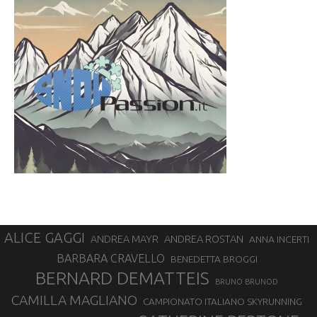
ALICE GAGGI
ANDREA ROSTAN
ANDREA MAYR
ANNA INCERTI
BARBARA CRAVELLO
BENEDETTA BROGGI
BERNARD DEMATTEIS
BRUNO BRUNOD
CAMILLA MAGLIANO
CAMPIONATO ITALIANO SKYRUNNING