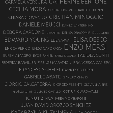
CATHERINE BERTONE
CARMELA VERGURA
CECILIA MORA
CHARLOTTE BONIN
CECILIA PEDRONI
CRISTIAN MINOGGIO
CHIARA GIOVANDO
DANIELE MEUCCI
DANILO LANTERMINO
DEBORA CARDONE
DENISA DRAGOMIR
Dodecarun
DEMATTEIS
EDWARD YOUNG
ELISA DESCO
ELISA ARVAT
ENZO MERSI
ENZO CAPORASO
ENRICA PERICO
FABIOLA CONTI
EUFEMIA MAGRO
EYOB FANIEL
FABIO BAZZANA
FRANCESCA CANEPA
FEDERICA BARAILLER
FIRENZE MARATHON
FRANCESCA GHELFI
FRANCESCO PUPPI
GABRIELE ABATE
GIANLUCA GHIANO
GIORGIO CALCATERRA
GIORGIO PESENTI
GIOVANNA EPIS
GOINUP
GUARDAVALLE
GIULIANO CAVALLO
giuditta turini
IONUT ZINCA
IVREA-MOMBARONE
JUAN DAVID OROZCO SANCHEZ
KATARZYNA KUZMINSKA