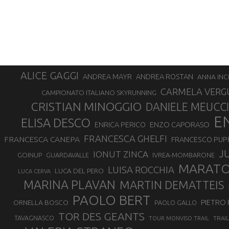
ALICE GAGGI
ANDREA ROSTAN
ANDREA MAYR
ANNA INC
CARMELA VERG
CAMPIONATO ITALIANO SKYRUNNING
CRISTIAN MINOGGIO
DANIELE MEUCCI
E
ELISA DESCO
ENZO CAPORASO
ENRICA PERICO
FRANCESCA GHELFI
FRANCESCA CANEPA
FRANCESCO PUP
J
IONUT ZINCA
GOINUP
GUARDAVALLE
IVREA-MOMBARONE
MARAT
LUISA ROCCHIA
LUCA DEL PERO
LUCA CERVA
MARINA PLAVAN
MARTIN DEMATTEIS
PAOLO BERT
PIETRO 
ORNELLA BOSCO
PAOLO GALLO
TOR DES GEANTS
TAVAGNASCO
TRAI
TOUR MONVISO TRAIL