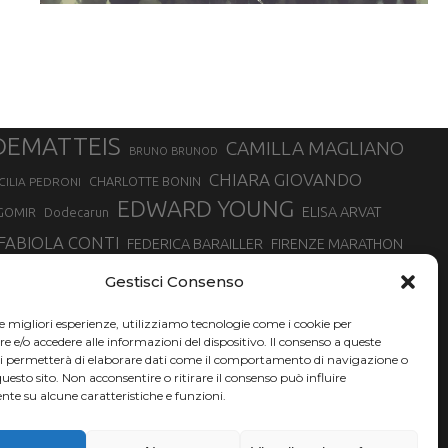
DEMATTEIS
CAMILLA MAGLIANO
BRUNO BRUNOD
CHIARA GIOVANDO
CHARLOTTE BONIN
CILIA PEDRONI
EDWARD YOUNG
ELISA ARVAT
GOMIR
Dodecarun
FABIOLA CONTI
FEDERICA BARAILLER
FIRENZE MARATHON
RA
GIORGIO PESENTI
GIOVANNA EPIS
GIULIANO CAVALLO
giuditta turini
Gestisci Consenso
MINSKA
LUCA ARRIGONI
LISA BORZANI
LUCA CARRARA
le migliori esperienze, utilizziamo tecnologie come i cookie per
MARATONINA
MARCO OLMO
MARCELLA BELLETTI
 DI TORINO
e/o accedere alle informazioni del dispositivo. Il consenso a queste
TONA
ci permetterà di elaborare dati come il comportamento di navigazione o
NADIA BATTOCLETTI
MONVISO VERTICAL RACE
questo sito. Non acconsentire o ritirare il consenso può influire
SILVIA RAMPAZZO
te su alcune caratteristiche e funzioni.
SONIA GLAREY
SERGIO BONALDI
SILVIA SERAFINI
VALENTINA BELOTTI
VAL DI FASSA RUNNING
VALERIA ROFFINO