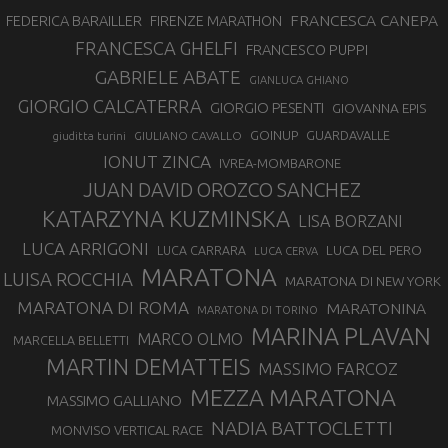
FRANCESCA CANEPA
FEDERICA BARAILLER
FIRENZE MARATHON
FRANCESCA GHELFI
FRANCESCO PUPPI
GABRIELE ABATE
GIANLUCA GHIANO
GIORGIO CALCATERRA
GIORGIO PESENTI
GIOVANNA EPIS
GOINUP
GUARDAVALLE
GIULIANO CAVALLO
giuditta turini
IONUT ZINCA
IVREA-MOMBARONE
JUAN DAVID OROZCO SANCHEZ
KATARZYNA KUZMINSKA
LISA BORZANI
LUCA ARRIGONI
LUCA DEL PERO
LUCA CARRARA
LUCA CERVA
MARATONA
LUISA ROCCHIA
MARATONA DI NEW YORK
MARATONA DI ROMA
MARATONINA
MARATONA DI TORINO
MARINA PLAVAN
MARCO OLMO
MARCELLA BELLETTI
MARTIN DEMATTEIS
MASSIMO FARCOZ
MEZZA MARATONA
MASSIMO GALLIANO
NADIA BATTOCLETTI
MONVISO VERTICAL RACE