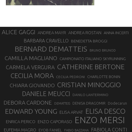
ALICE GAGGI
ANDREA ROSTAN
ANDREA MAYR
ANNA INCERTI
BARBARA CRAVELLO
BENEDETTA BROGGI
BERNARD DEMATTEIS
BRUNO BRUNOD
CAMILLA MAGLIANO
CAMPIONATO ITALIANO SKYRUNNING
CATHERINE BERTONE
CARMELA VERGURA
CECILIA MORA
CHARLOTTE BONIN
CECILIA PEDRONI
CRISTIAN MINOGGIO
CHIARA GIOVANDO
DANIELE MEUCCI
DANILO LANTERMINO
DEBORA CARDONE
DENISA DRAGOMIR
Dodecarun
DEMATTEIS
EDWARD YOUNG
ELISA DESCO
ELISA ARVAT
ENZO MERSI
ENZO CAPORASO
ENRICA PERICO
FABIOLA CONTI
EUFEMIA MAGRO
EYOB FANIEL
FABIO BAZZANA