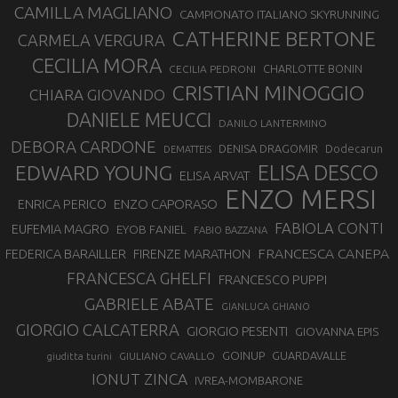
CAMILLA MAGLIANO
CAMPIONATO ITALIANO SKYRUNNING
CATHERINE BERTONE
CARMELA VERGURA
CECILIA MORA
CHARLOTTE BONIN
CECILIA PEDRONI
CRISTIAN MINOGGIO
CHIARA GIOVANDO
DANIELE MEUCCI
DANILO LANTERMINO
DEBORA CARDONE
DENISA DRAGOMIR
Dodecarun
DEMATTEIS
EDWARD YOUNG
ELISA DESCO
ELISA ARVAT
ENZO MERSI
ENZO CAPORASO
ENRICA PERICO
FABIOLA CONTI
EUFEMIA MAGRO
EYOB FANIEL
FABIO BAZZANA
FRANCESCA CANEPA
FEDERICA BARAILLER
FIRENZE MARATHON
FRANCESCA GHELFI
FRANCESCO PUPPI
GABRIELE ABATE
GIANLUCA GHIANO
GIORGIO CALCATERRA
GIORGIO PESENTI
GIOVANNA EPIS
GOINUP
GUARDAVALLE
GIULIANO CAVALLO
giuditta turini
IONUT ZINCA
IVREA-MOMBARONE