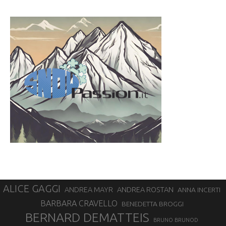
ALICE GAGGI
ANDREA ROSTAN
ANDREA MAYR
ANNA INCERTI
BARBARA CRAVELLO
BENEDETTA BROGGI
BERNARD DEMATTEIS
BRUNO BRUNOD