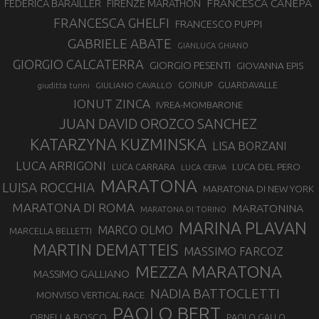
FRANCESCA CANEPA
FEDERICA BARAILLER
FIRENZE MARATHON
FRANCESCA GHELFI
FRANCESCO PUPPI
GABRIELE ABATE
GIANLUCA GHIANO
GIORGIO CALCATERRA
GIORGIO PESENTI
GIOVANNA EPIS
GOINUP
GUARDAVALLE
GIULIANO CAVALLO
giuditta turini
IONUT ZINCA
IVREA-MOMBARONE
JUAN DAVID OROZCO SANCHEZ
KATARZYNA KUZMINSKA
LISA BORZANI
LUCA ARRIGONI
LUCA DEL PERO
LUCA CARRARA
LUCA CERVA
MARATONA
LUISA ROCCHIA
MARATONA DI NEW YORK
MARATONA DI ROMA
MARATONINA
MARATONA DI TORINO
MARINA PLAVAN
MARCO OLMO
MARCELLA BELLETTI
MARTIN DEMATTEIS
MASSIMO FARCOZ
MEZZA MARATONA
MASSIMO GALLIANO
NADIA BATTOCLETTI
MONVISO VERTICAL RACE
PAOLO BERT
ORNELLA BOSCO
PAOLO GALLO