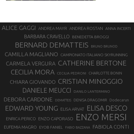
ALICE GAGGI
ANDREA ROSTAN
ANDREA MAYR
ANNA INCERTI
BARBARA CRAVELLO
BENEDETTA BROGGI
BERNARD DEMATTEIS
BRUNO BRUNOD
CAMILLA MAGLIANO
CAMPIONATO ITALIANO SKYRUNNING
CATHERINE BERTONE
CARMELA VERGURA
CECILIA MORA
CHARLOTTE BONIN
CECILIA PEDRONI
CRISTIAN MINOGGIO
CHIARA GIOVANDO
DANIELE MEUCCI
DANILO LANTERMINO
DEBORA CARDONE
DENISA DRAGOMIR
Dodecarun
DEMATTEIS
EDWARD YOUNG
ELISA DESCO
ELISA ARVAT
ENZO MERSI
ENZO CAPORASO
ENRICA PERICO
FABIOLA CONTI
EUFEMIA MAGRO
EYOB FANIEL
FABIO BAZZANA