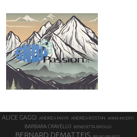
ALICE GAGGI
ANDREA ROSTAN
ANDREA MAYR
ANNA INCERTI
BARBARA CRAVELLO
BENEDETTA BROGGI
BERNARD DEMATTEIS
BRUNO BRUNOD