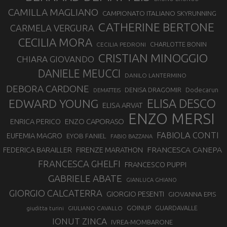
CAMILLA MAGLIANO
CAMPIONATO ITALIANO SKYRUNNING
CATHERINE BERTONE
CARMELA VERGURA
CECILIA MORA
CHARLOTTE BONIN
CECILIA PEDRONI
CRISTIAN MINOGGIO
CHIARA GIOVANDO
DANIELE MEUCCI
DANILO LANTERMINO
DEBORA CARDONE
DENISA DRAGOMIR
Dodecarun
DEMATTEIS
EDWARD YOUNG
ELISA DESCO
ELISA ARVAT
ENZO MERSI
ENZO CAPORASO
ENRICA PERICO
FABIOLA CONTI
EUFEMIA MAGRO
EYOB FANIEL
FABIO BAZZANA
FRANCESCA CANEPA
FEDERICA BARAILLER
FIRENZE MARATHON
FRANCESCA GHELFI
FRANCESCO PUPPI
GABRIELE ABATE
GIANLUCA GHIANO
GIORGIO CALCATERRA
GIORGIO PESENTI
GIOVANNA EPIS
GOINUP
GUARDAVALLE
GIULIANO CAVALLO
giuditta turini
IONUT ZINCA
IVREA-MOMBARONE