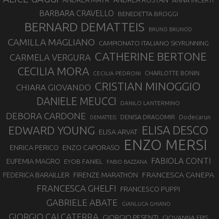
ANDREA MAYR
ANNA INCERTI
BARBARA CRAVELLO
BENEDETTA BROGGI
BERNARD DEMATTEIS
BRUNO BRUNOD
CAMILLA MAGLIANO
CAMPIONATO ITALIANO SKYRUNNING
CATHERINE BERTONE
CARMELA VERGURA
CECILIA MORA
CHARLOTTE BONIN
CECILIA PEDRONI
CRISTIAN MINOGGIO
CHIARA GIOVANDO
DANIELE MEUCCI
DANILO LANTERMINO
DEBORA CARDONE
DENISA DRAGOMIR
Dodecarun
DEMATTEIS
EDWARD YOUNG
ELISA DESCO
ELISA ARVAT
ENZO MERSI
ENZO CAPORASO
ENRICA PERICO
FABIOLA CONTI
EUFEMIA MAGRO
EYOB FANIEL
FABIO BAZZANA
FRANCESCA CANEPA
FEDERICA BARAILLER
FIRENZE MARATHON
FRANCESCA GHELFI
FRANCESCO PUPPI
GABRIELE ABATE
GIANLUCA GHIANO
GIORGIO CALCATERRA
GIORGIO PESENTI
GIOVANNA EPIS