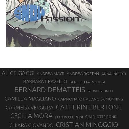
ALICE GAGGI
ANDREA ROSTAN
ANDREA MAYR
ANNA INCERTI
BARBARA CRAVELLO
BENEDETTA BROGGI
BERNARD DEMATTEIS
BRUNO BRUNOD
CAMILLA MAGLIANO
CAMPIONATO ITALIANO SKYRUNNING
CATHERINE BERTONE
CARMELA VERGURA
CECILIA MORA
CHARLOTTE BONIN
CECILIA PEDRONI
CRISTIAN MINOGGIO
CHIARA GIOVANDO