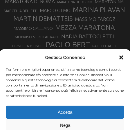
MARATONA DI ROMA
MARATONINA
MARATONA DI TORINO
MARINA PLAVAN
MARCO OLMO
MARCELLA BELLETTI
MARTIN DEMATTEIS
MASSIMO FARCOZ
MEZZA MARATONA
MASSIMO GALLIANO
NADIA BATTOCLETTI
MONVISO VERTICAL RACE
PAOLO BERT
ORNELLA BOSCO
PAOLO GALLO
ROLANDO PIANA
PIETRO RIVA
PODISMO VENETO
Gestisci Consenso
RUGGERO PERTILE
SILVIA RAMPAZZO
SERGIO BONALDI
TOR DES GEANTS
Per fornire le migliori esperienze, utilizziamo tecnologie come i cookie
SONIA GLAREY
TAVAGNASCO
SILVIA SERAFINI
per memorizzare e/o accedere alle informazioni del dispositivo. Il
TRAIL MONTE CASTO
TOUR MONVISO TRAIL
TROFEO KIMA
consenso a queste tecnologie ci permetterà di elaborare dati come il
TURIN MARATHON
comportamento di navigazione o ID unici su questo sito. Non
VAL DI FASSA RUNNING
URBAN ZEMMER
acconsentire o ritirare il consenso può influire negativamente su alcune
VALENTINA BELOTTI
caratteristiche e funzioni.
VALERIA ROFFINO
VALERIA STRANEO
VALETUDO
Accetta
VENICE MARATHON
VALTELLINA WINE TRAIL
VENICEMARATHON
XAVIER CHEVRIER
WILLIAM BOFFELLI
Nega
YEMAN CRIPPA