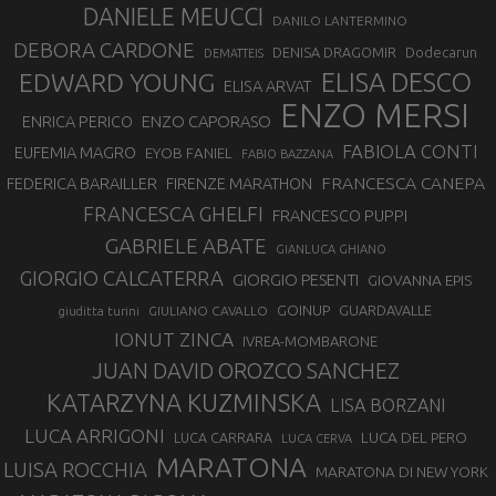
DANIELE MEUCCI
DANILO LANTERMINO
DEBORA CARDONE
DENISA DRAGOMIR
Dodecarun
DEMATTEIS
EDWARD YOUNG
ELISA DESCO
ELISA ARVAT
ENZO MERSI
ENZO CAPORASO
ENRICA PERICO
FABIOLA CONTI
EUFEMIA MAGRO
EYOB FANIEL
FABIO BAZZANA
FRANCESCA CANEPA
FEDERICA BARAILLER
FIRENZE MARATHON
FRANCESCA GHELFI
FRANCESCO PUPPI
GABRIELE ABATE
GIANLUCA GHIANO
GIORGIO CALCATERRA
GIORGIO PESENTI
GIOVANNA EPIS
GOINUP
GUARDAVALLE
GIULIANO CAVALLO
giuditta turini
IONUT ZINCA
IVREA-MOMBARONE
JUAN DAVID OROZCO SANCHEZ
KATARZYNA KUZMINSKA
LISA BORZANI
LUCA ARRIGONI
LUCA DEL PERO
LUCA CARRARA
LUCA CERVA
MARATONA
LUISA ROCCHIA
MARATONA DI NEW YORK