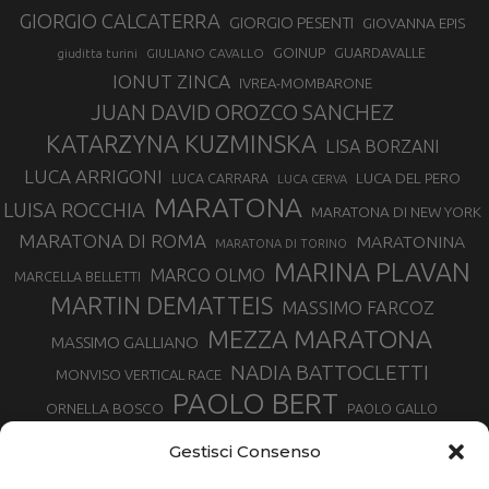
GIORGIO CALCATERRA
GIORGIO PESENTI
GIOVANNA EPIS
GOINUP
GUARDAVALLE
GIULIANO CAVALLO
giuditta turini
IONUT ZINCA
IVREA-MOMBARONE
JUAN DAVID OROZCO SANCHEZ
KATARZYNA KUZMINSKA
LISA BORZANI
LUCA ARRIGONI
LUCA DEL PERO
LUCA CARRARA
LUCA CERVA
MARATONA
LUISA ROCCHIA
MARATONA DI NEW YORK
MARATONA DI ROMA
MARATONINA
MARATONA DI TORINO
MARINA PLAVAN
MARCO OLMO
MARCELLA BELLETTI
MARTIN DEMATTEIS
MASSIMO FARCOZ
MEZZA MARATONA
MASSIMO GALLIANO
NADIA BATTOCLETTI
MONVISO VERTICAL RACE
PAOLO BERT
ORNELLA BOSCO
PAOLO GALLO
ROLANDO PIANA
PIETRO RIVA
PODISMO VENETO
Gestisci Consenso
RUGGERO PERTILE
SILVIA RAMPAZZO
SERGIO BONALDI