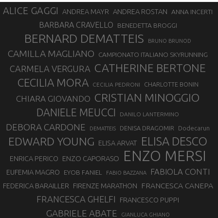
ALICE GAGGI
ANDREA ROSTAN
ANDREA MAYR
ANNA INCERTI
BARBARA CRAVELLO
BENEDETTA BROGGI
BERNARD DEMATTEIS
BRUNO BRUNOD
CAMILLA MAGLIANO
CAMPIONATO ITALIANO SKYRUNNING
CATHERINE BERTONE
CARMELA VERGURA
CECILIA MORA
CHARLOTTE BONIN
CECILIA PEDRONI
CRISTIAN MINOGGIO
CHIARA GIOVANDO
DANIELE MEUCCI
DANILO LANTERMINO
DEBORA CARDONE
DENISA DRAGOMIR
Dodecarun
DEMATTEIS
EDWARD YOUNG
ELISA DESCO
ELISA ARVAT
ENZO MERSI
ENZO CAPORASO
ENRICA PERICO
FABIOLA CONTI
EUFEMIA MAGRO
EYOB FANIEL
FABIO BAZZANA
FRANCESCA CANEPA
FEDERICA BARAILLER
FIRENZE MARATHON
FRANCESCA GHELFI
FRANCESCO PUPPI
GABRIELE ABATE
GIANLUCA GHIANO