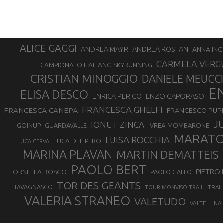
ALICE GAGGI
ANDREA ROSTAN
ANDREA MAYR
ANNA INC
CARMELA VERG
CAMPIONATO ITALIANO SKYRUNNING
CRISTIAN MINOGGIO
DANIELE MEUCCI
E
ELISA DESCO
ENZO CAPORASO
ENRICA PERICO
FRANCESCA GHELFI
FRANCESCA CANEPA
FRANCESCO PUP
J
IONUT ZINCA
GOINUP
GUARDAVALLE
IVREA-MOMBARONE
MARAT
LUISA ROCCHIA
LUCA DEL PERO
LUCA CERVA
MARINA PLAVAN
MARTIN DEMATTEIS
PAOLO BERT
PIETRO 
ORNELLA BOSCO
PAOLO GALLO
TOR DES GEANTS
TAVAGNASCO
TRAI
TOUR MONVISO TRAIL
VALERIA STRANEO
VALETUDO
VALTELLINA