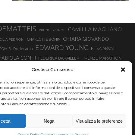
DEMATTEIS
CAMILLA MAGLIANO
BRUNO BRUNOD
CHIARA GIOVANDO
CHARLOTTE BONIN
CILIA PEDRONI
EDWARD YOUNG
ELISA ARVAT
GOMIR
Dodecarun
FABIOLA CONTI
FEDERICA BARAILLER
FIRENZE MARATHON
RA
GIORGIO PESENTI
GIOVANNA EPIS
GIULIANO CAVALLO
giuditta turini
Gestisci Consenso
MINSKA
LUCA ARRIGONI
LISA BORZANI
LUCA CARRARA
le migliori esperienze, utilizziamo tecnologie come i cookie per
MARATONINA
MARCO OLMO
MARCELLA BELLETTI
 DI TORINO
e/o accedere alle informazioni del dispositivo. Il consenso a queste
TONA
ci permetterà di elaborare dati come il comportamento di navigazione o
NADIA BATTOCLETTI
MONVISO VERTICAL RACE
questo sito. Non acconsentire o ritirare il consenso può influire
SILVIA RAMPAZZO
te su alcune caratteristiche e funzioni.
SONIA GLAREY
SERGIO BONALDI
SILVIA SERAFINI
VALENTINA BELOTTI
VAL DI FASSA RUNNING
VALERIA ROFFINO
XAVIER CHEVRIER
YEMAN CRIPPA
cetta
Nega
Visualizza le preferenze
Cookie Policy
Dichiarazione sulla Privacy