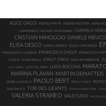
ALICE GAGGI
ANDREA ROSTAN
ANDREA MAYR
ANNA INC
CARMELA VERG
CAMPIONATO ITALIANO SKYRUNNING
CRISTIAN MINOGGIO
DANIELE MEUCCI
E
ELISA DESCO
ENZO CAPORASO
ENRICA PERICO
FRANCESCA GHELFI
FRANCESCA CANEPA
FRANCESCO PUP
J
IONUT ZINCA
GOINUP
GUARDAVALLE
IVREA-MOMBARONE
MARAT
LUISA ROCCHIA
LUCA DEL PERO
LUCA CERVA
MARINA PLAVAN
MARTIN DEMATTEIS
PAOLO BERT
PIETRO 
ORNELLA BOSCO
PAOLO GALLO
TOR DES GEANTS
TAVAGNASCO
TRAI
TOUR MONVISO TRAIL
VALERIA STRANEO
VALETUDO
VALTELLINA