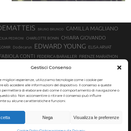
DEMATTEIS
CAMILLA MAGLIANO
BRUNO BRUNOD
CHIARA GIOVANDO
CHARLOTTE BONIN
CILIA PEDRONI
EDWARD YOUNG
ELISA ARVAT
GOMIR
Dodecarun
FABIOLA CONTI
FEDERICA BARAILLER
FIRENZE MARATHON
RA
GIORGIO PESENTI
GIOVANNA EPIS
GIULIANO CAVALLO
giuditta turini
Gestisci Consenso
MINSKA
LUCA ARRIGONI
LISA BORZANI
LUCA CARRARA
le migliori esperienze, utilizziamo tecnologie come i cookie per
MARATONINA
MARCO OLMO
MARCELLA BELLETTI
 DI TORINO
e/o accedere alle informazioni del dispositivo. Il consenso a queste
TONA
ci permetterà di elaborare dati come il comportamento di navigazione o
NADIA BATTOCLETTI
MONVISO VERTICAL RACE
questo sito. Non acconsentire o ritirare il consenso può influire
SILVIA RAMPAZZO
te su alcune caratteristiche e funzioni.
SONIA GLAREY
SERGIO BONALDI
SILVIA SERAFINI
VALENTINA BELOTTI
VAL DI FASSA RUNNING
VALERIA ROFFINO
XAVIER CHEVRIER
YEMAN CRIPPA
cetta
Nega
Visualizza le preferenze
Cookie Policy
Dichiarazione sulla Privacy