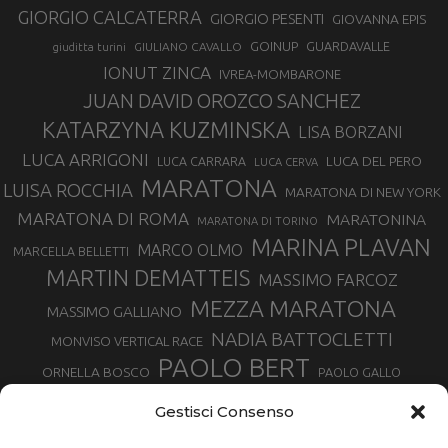
GIORGIO CALCATERRA
GIORGIO PESENTI
GIOVANNA EPIS
GOINUP
GUARDAVALLE
GIULIANO CAVALLO
giuditta turini
IONUT ZINCA
IVREA-MOMBARONE
JUAN DAVID OROZCO SANCHEZ
KATARZYNA KUZMINSKA
LISA BORZANI
LUCA ARRIGONI
LUCA DEL PERO
LUCA CARRARA
LUCA CERVA
MARATONA
LUISA ROCCHIA
MARATONA DI NEW YORK
MARATONA DI ROMA
MARATONINA
MARATONA DI TORINO
MARINA PLAVAN
MARCO OLMO
MARCELLA BELLETTI
MARTIN DEMATTEIS
MASSIMO FARCOZ
MEZZA MARATONA
MASSIMO GALLIANO
NADIA BATTOCLETTI
MONVISO VERTICAL RACE
PAOLO BERT
ORNELLA BOSCO
PAOLO GALLO
ROLANDO PIANA
PIETRO RIVA
PODISMO VENETO
Gestisci Consenso
RUGGERO PERTILE
SILVIA RAMPAZZO
SERGIO BONALDI