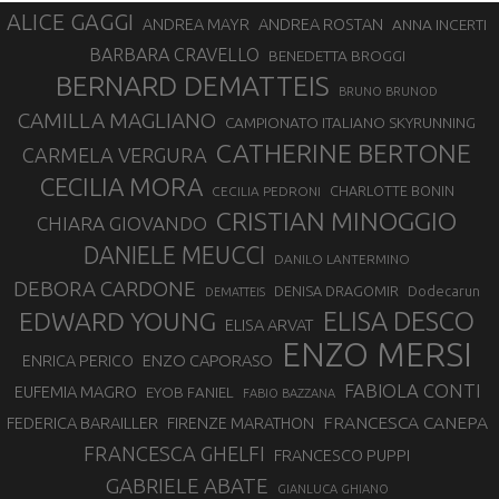
ALICE GAGGI
ANDREA ROSTAN
ANDREA MAYR
ANNA INCERTI
BARBARA CRAVELLO
BENEDETTA BROGGI
BERNARD DEMATTEIS
BRUNO BRUNOD
CAMILLA MAGLIANO
CAMPIONATO ITALIANO SKYRUNNING
CATHERINE BERTONE
CARMELA VERGURA
CECILIA MORA
CHARLOTTE BONIN
CECILIA PEDRONI
CRISTIAN MINOGGIO
CHIARA GIOVANDO
DANIELE MEUCCI
DANILO LANTERMINO
DEBORA CARDONE
DENISA DRAGOMIR
Dodecarun
DEMATTEIS
EDWARD YOUNG
ELISA DESCO
ELISA ARVAT
ENZO MERSI
ENZO CAPORASO
ENRICA PERICO
FABIOLA CONTI
EUFEMIA MAGRO
EYOB FANIEL
FABIO BAZZANA
FRANCESCA CANEPA
FEDERICA BARAILLER
FIRENZE MARATHON
FRANCESCA GHELFI
FRANCESCO PUPPI
GABRIELE ABATE
GIANLUCA GHIANO