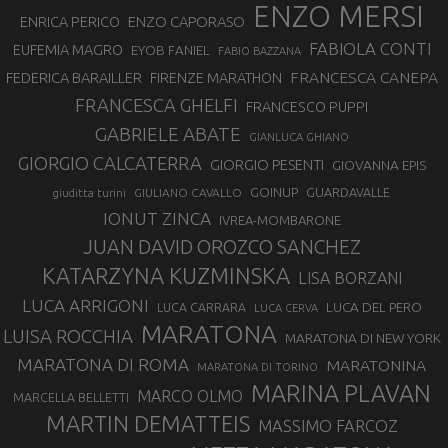
ENZO MERSI
ENZO CAPORASO
ENRICA PERICO
FABIOLA CONTI
EUFEMIA MAGRO
EYOB FANIEL
FABIO BAZZANA
FRANCESCA CANEPA
FEDERICA BARAILLER
FIRENZE MARATHON
FRANCESCA GHELFI
FRANCESCO PUPPI
GABRIELE ABATE
GIANLUCA GHIANO
GIORGIO CALCATERRA
GIORGIO PESENTI
GIOVANNA EPIS
GOINUP
GUARDAVALLE
GIULIANO CAVALLO
giuditta turini
IONUT ZINCA
IVREA-MOMBARONE
JUAN DAVID OROZCO SANCHEZ
KATARZYNA KUZMINSKA
LISA BORZANI
LUCA ARRIGONI
LUCA DEL PERO
LUCA CARRARA
LUCA CERVA
MARATONA
LUISA ROCCHIA
MARATONA DI NEW YORK
MARATONA DI ROMA
MARATONINA
MARATONA DI TORINO
MARINA PLAVAN
MARCO OLMO
MARCELLA BELLETTI
MARTIN DEMATTEIS
MASSIMO FARCOZ