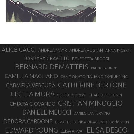
ALICE GAGGI
ANDREA ROSTAN
ANDREA MAYR
ANNA INCERTI
BARBARA CRAVELLO
BENEDETTA BROGGI
BERNARD DEMATTEIS
BRUNO BRUNOD
CAMILLA MAGLIANO
CAMPIONATO ITALIANO SKYRUNNING
CATHERINE BERTONE
CARMELA VERGURA
CECILIA MORA
CHARLOTTE BONIN
CECILIA PEDRONI
CRISTIAN MINOGGIO
CHIARA GIOVANDO
DANIELE MEUCCI
DANILO LANTERMINO
DEBORA CARDONE
DENISA DRAGOMIR
Dodecarun
DEMATTEIS
EDWARD YOUNG
ELISA DESCO
ELISA ARVAT