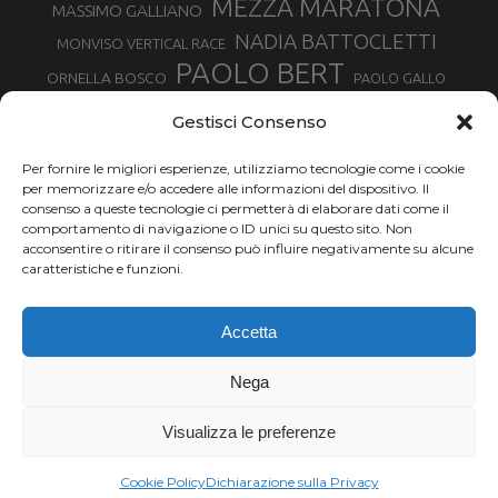
MEZZA MARATONA
MASSIMO GALLIANO
NADIA BATTOCLETTI
MONVISO VERTICAL RACE
PAOLO BERT
ORNELLA BOSCO
PAOLO GALLO
ROLANDO PIANA
PIETRO RIVA
PODISMO VENETO
Gestisci Consenso
RUGGERO PERTILE
SILVIA RAMPAZZO
SERGIO BONALDI
TOR DES GEANTS
Per fornire le migliori esperienze, utilizziamo tecnologie come i cookie
SONIA GLAREY
TAVAGNASCO
SILVIA SERAFINI
per memorizzare e/o accedere alle informazioni del dispositivo. Il
TRAIL MONTE CASTO
TOUR MONVISO TRAIL
TROFEO KIMA
consenso a queste tecnologie ci permetterà di elaborare dati come il
TURIN MARATHON
comportamento di navigazione o ID unici su questo sito. Non
VAL DI FASSA RUNNING
URBAN ZEMMER
acconsentire o ritirare il consenso può influire negativamente su alcune
VALENTINA BELOTTI
caratteristiche e funzioni.
VALERIA ROFFINO
VALERIA STRANEO
VALETUDO
Accetta
VENICE MARATHON
VALTELLINA WINE TRAIL
VENICEMARATHON
XAVIER CHEVRIER
WILLIAM BOFFELLI
Nega
YEMAN CRIPPA
Visualizza le preferenze
Chi siamo |
Termini d'uso |
Privacy |
Cookie
Copyright ©2024 Outdoor Passion di Costa Giancarlo, P.I. 11214180017 C.F.
Cookie Policy
Dichiarazione sulla Privacy
CSTGCR63A06L219H.