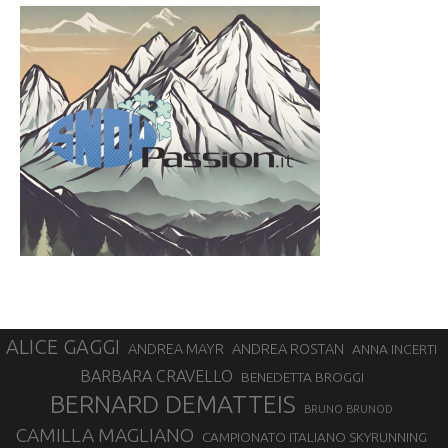
ALICE GAGGI
ANDREA ROSTAN
ANDREA MAYR
ANNA INCERTI
BARBARA CRAVELLO
BENEDETTA BROGGI
BERNARD DEMATTEIS
BRUNO BRUNOD
CAMILLA MAGLIANO
CAMPIONATO ITALIANO SKYRUNNING