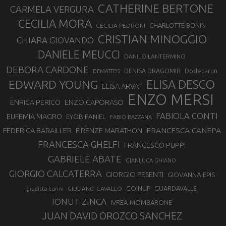
CATHERINE BERTONE
CARMELA VERGURA
CECILIA MORA
CHARLOTTE BONIN
CECILIA PEDRONI
CRISTIAN MINOGGIO
CHIARA GIOVANDO
DANIELE MEUCCI
DANILO LANTERMINO
DEBORA CARDONE
DENISA DRAGOMIR
Dodecarun
DEMATTEIS
EDWARD YOUNG
ELISA DESCO
ELISA ARVAT
ENZO MERSI
ENZO CAPORASO
ENRICA PERICO
FABIOLA CONTI
EUFEMIA MAGRO
EYOB FANIEL
FABIO BAZZANA
FRANCESCA CANEPA
FEDERICA BARAILLER
FIRENZE MARATHON
FRANCESCA GHELFI
FRANCESCO PUPPI
GABRIELE ABATE
GIANLUCA GHIANO
GIORGIO CALCATERRA
GIORGIO PESENTI
GIOVANNA EPIS
GOINUP
GUARDAVALLE
GIULIANO CAVALLO
giuditta turini
IONUT ZINCA
IVREA-MOMBARONE
JUAN DAVID OROZCO SANCHEZ