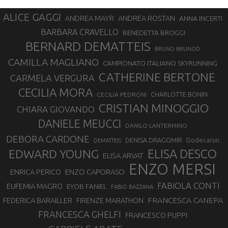
ALICE GAGGI
ANDREA ROSTAN
ANDREA MAYR
ANNA INCERTI
BARBARA CRAVELLO
BENEDETTA BROGGI
BERNARD DEMATTEIS
BRUNO BRUNOD
CAMILLA MAGLIANO
CAMPIONATO ITALIANO SKYRUNNING
CATHERINE BERTONE
CARMELA VERGURA
CECILIA MORA
CHARLOTTE BONIN
CECILIA PEDRONI
CRISTIAN MINOGGIO
CHIARA GIOVANDO
DANIELE MEUCCI
DANILO LANTERMINO
DEBORA CARDONE
DENISA DRAGOMIR
Dodecarun
DEMATTEIS
EDWARD YOUNG
ELISA DESCO
ELISA ARVAT
ENZO MERSI
ENZO CAPORASO
ENRICA PERICO
FABIOLA CONTI
EUFEMIA MAGRO
EYOB FANIEL
FABIO BAZZANA
FRANCESCA CANEPA
FEDERICA BARAILLER
FIRENZE MARATHON
FRANCESCA GHELFI
FRANCESCO PUPPI