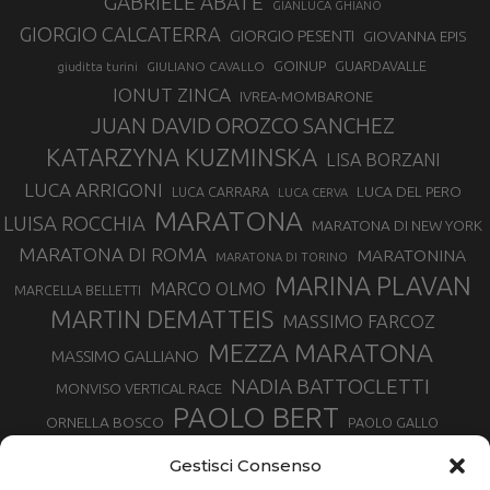
GABRIELE ABATE
GIANLUCA GHIANO
GIORGIO CALCATERRA
GIORGIO PESENTI
GIOVANNA EPIS
GOINUP
GUARDAVALLE
GIULIANO CAVALLO
giuditta turini
IONUT ZINCA
IVREA-MOMBARONE
JUAN DAVID OROZCO SANCHEZ
KATARZYNA KUZMINSKA
LISA BORZANI
LUCA ARRIGONI
LUCA DEL PERO
LUCA CARRARA
LUCA CERVA
MARATONA
LUISA ROCCHIA
MARATONA DI NEW YORK
MARATONA DI ROMA
MARATONINA
MARATONA DI TORINO
MARINA PLAVAN
MARCO OLMO
MARCELLA BELLETTI
MARTIN DEMATTEIS
MASSIMO FARCOZ
MEZZA MARATONA
MASSIMO GALLIANO
NADIA BATTOCLETTI
MONVISO VERTICAL RACE
PAOLO BERT
ORNELLA BOSCO
PAOLO GALLO
ROLANDO PIANA
PIETRO RIVA
PODISMO VENETO
Gestisci Consenso
RUGGERO PERTILE
SILVIA RAMPAZZO
SERGIO BONALDI