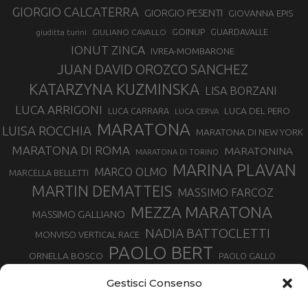
GIORGIO CALCATERRA
GIORGIO PESENTI
GIOVANNA EPIS
GOINUP
GUARDAVALLE
GIULIANO CAVALLO
giuditta turini
IONUT ZINCA
IVREA-MOMBARONE
JUAN DAVID OROZCO SANCHEZ
KATARZYNA KUZMINSKA
LISA BORZANI
LUCA ARRIGONI
LUCA DEL PERO
LUCA CARRARA
LUCA CERVA
MARATONA
LUISA ROCCHIA
MARATONA DI NEW YORK
MARATONA DI ROMA
MARATONINA
MARATONA DI TORINO
MARINA PLAVAN
MARCO OLMO
MARCELLA BELLETTI
MARTIN DEMATTEIS
MASSIMO FARCOZ
MEZZA MARATONA
MASSIMO GALLIANO
NADIA BATTOCLETTI
MONVISO VERTICAL RACE
PAOLO BERT
ORNELLA BOSCO
PAOLO GALLO
ROLANDO PIANA
PIETRO RIVA
PODISMO VENETO
Gestisci Consenso
RUGGERO PERTILE
SILVIA RAMPAZZO
SERGIO BONALDI