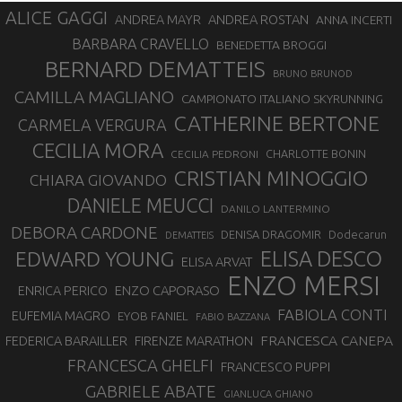
ALICE GAGGI
ANDREA ROSTAN
ANDREA MAYR
ANNA INCERTI
BARBARA CRAVELLO
BENEDETTA BROGGI
BERNARD DEMATTEIS
BRUNO BRUNOD
CAMILLA MAGLIANO
CAMPIONATO ITALIANO SKYRUNNING
CATHERINE BERTONE
CARMELA VERGURA
CECILIA MORA
CHARLOTTE BONIN
CECILIA PEDRONI
CRISTIAN MINOGGIO
CHIARA GIOVANDO
DANIELE MEUCCI
DANILO LANTERMINO
DEBORA CARDONE
DENISA DRAGOMIR
Dodecarun
DEMATTEIS
EDWARD YOUNG
ELISA DESCO
ELISA ARVAT
ENZO MERSI
ENZO CAPORASO
ENRICA PERICO
FABIOLA CONTI
EUFEMIA MAGRO
EYOB FANIEL
FABIO BAZZANA
FRANCESCA CANEPA
FEDERICA BARAILLER
FIRENZE MARATHON
FRANCESCA GHELFI
FRANCESCO PUPPI
GABRIELE ABATE
GIANLUCA GHIANO