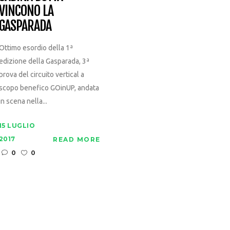
VINCONO LA
GASPARADA
Ottimo esordio della 1ª
edizione della Gasparada, 3ª
prova del circuito vertical a
scopo benefico GOinUP, andata
in scena nella...
15 LUGLIO
2017
READ MORE
0
0