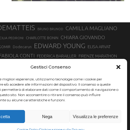
DEMATTEIS
CAMILLA MAGLIANO
BRUNO BRUNOD
CHIARA GIOVANDO
CHARLOTTE BONIN
CILIA PEDRONI
EDWARD YOUNG
ELISA ARVAT
GOMIR
Dodecarun
FABIOLA CONTI
FEDERICA BARAILLER
FIRENZE MARATHON
RA
GIORGIO PESENTI
GIOVANNA EPIS
GIULIANO CAVALLO
giuditta turini
Gestisci Consenso
MINSKA
LUCA ARRIGONI
LISA BORZANI
LUCA CARRARA
le migliori esperienze, utilizziamo tecnologie come i cookie per
MARATONINA
MARCO OLMO
MARCELLA BELLETTI
 DI TORINO
e/o accedere alle informazioni del dispositivo. Il consenso a queste
TONA
ci permetterà di elaborare dati come il comportamento di navigazione o
NADIA BATTOCLETTI
MONVISO VERTICAL RACE
questo sito. Non acconsentire o ritirare il consenso può influire
SILVIA RAMPAZZO
te su alcune caratteristiche e funzioni.
SONIA GLAREY
SERGIO BONALDI
SILVIA SERAFINI
VALENTINA BELOTTI
VAL DI FASSA RUNNING
VALERIA ROFFINO
XAVIER CHEVRIER
YEMAN CRIPPA
cetta
Nega
Visualizza le preferenze
Cookie Policy
Dichiarazione sulla Privacy