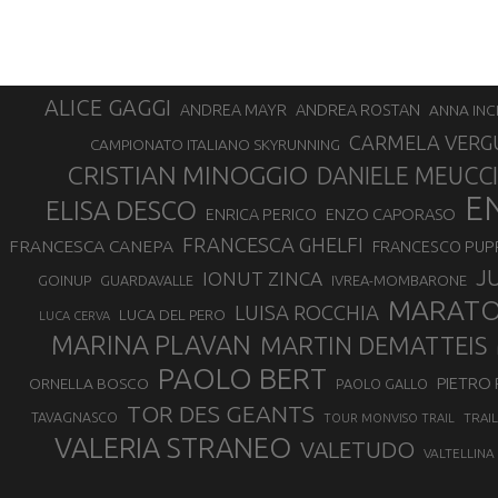
ALICE GAGGI
ANDREA ROSTAN
ANDREA MAYR
ANNA INC
CARMELA VERG
CAMPIONATO ITALIANO SKYRUNNING
CRISTIAN MINOGGIO
DANIELE MEUCCI
E
ELISA DESCO
ENZO CAPORASO
ENRICA PERICO
FRANCESCA GHELFI
FRANCESCA CANEPA
FRANCESCO PUP
J
IONUT ZINCA
GOINUP
GUARDAVALLE
IVREA-MOMBARONE
MARAT
LUISA ROCCHIA
LUCA DEL PERO
LUCA CERVA
MARINA PLAVAN
MARTIN DEMATTEIS
PAOLO BERT
PIETRO 
ORNELLA BOSCO
PAOLO GALLO
TOR DES GEANTS
TAVAGNASCO
TRAI
TOUR MONVISO TRAIL
VALERIA STRANEO
VALETUDO
VALTELLINA