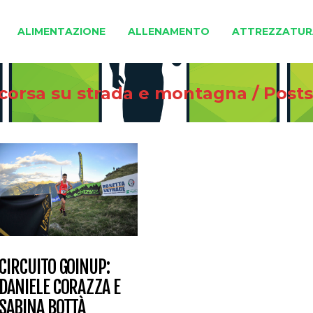
ALIMENTAZIONE
ALLENAMENTO
ATTREZZATUR
 corsa su strada e montagna
/
Post
CIRCUITO GOINUP:
DANIELE CORAZZA E
SABINA BOTTÀ