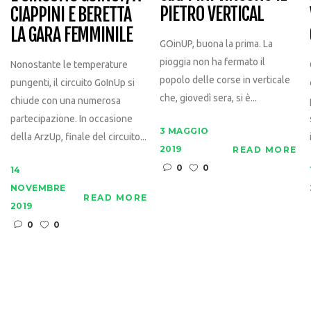
PIETRO VERTICAL
CIAPPINI E BERETTA
LA GARA FEMMINILE
GOinUP, buona la prima. La
pioggia non ha fermato il
Nonostante le temperature
popolo delle corse in verticale
pungenti, il circuito GoInUp si
che, giovedì sera, si è...
chiude con una numerosa
partecipazione. In occasione
3 MAGGIO
della ArzUp, finale del circuito...
2019
READ MORE
0
0
14
NOVEMBRE
READ MORE
2019
0
0