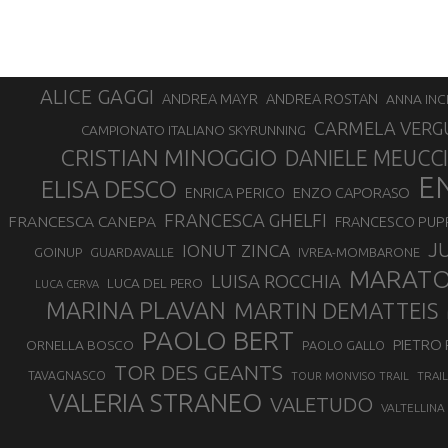
ALICE GAGGI
ANDREA ROSTAN
ANDREA MAYR
ANNA INC
CARMELA VERG
CAMPIONATO ITALIANO SKYRUNNING
CRISTIAN MINOGGIO
DANIELE MEUCCI
E
ELISA DESCO
ENZO CAPORASO
ENRICA PERICO
FRANCESCA GHELFI
FRANCESCA CANEPA
FRANCESCO PUP
J
IONUT ZINCA
GOINUP
GUARDAVALLE
IVREA-MOMBARONE
MARAT
LUISA ROCCHIA
LUCA DEL PERO
LUCA CERVA
MARINA PLAVAN
MARTIN DEMATTEIS
PAOLO BERT
PIETRO 
ORNELLA BOSCO
PAOLO GALLO
TOR DES GEANTS
TAVAGNASCO
TRAI
TOUR MONVISO TRAIL
VALERIA STRANEO
VALETUDO
VALTELLINA