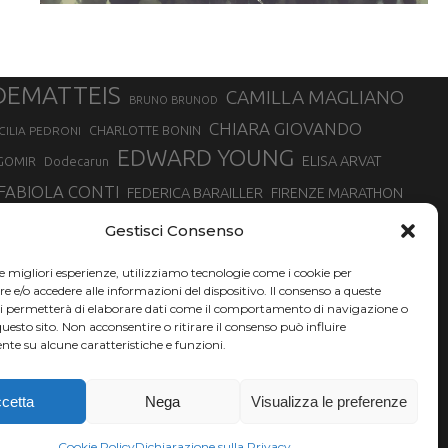
DEMATTEIS
CAMILLA MAGLIANO
BRUNO BRUNOD
CHIARA GIOVANDO
CHARLOTTE BONIN
CILIA PEDRONI
EDWARD YOUNG
ELISA ARVAT
GOMIR
Dodecarun
FABIOLA CONTI
FEDERICA BARAILLER
FIRENZE MARATHON
RA
GIORGIO PESENTI
GIOVANNA EPIS
GIULIANO CAVALLO
giuditta turini
Gestisci Consenso
MINSKA
LUCA ARRIGONI
LISA BORZANI
LUCA CARRARA
le migliori esperienze, utilizziamo tecnologie come i cookie per
MARATONINA
MARCO OLMO
MARCELLA BELLETTI
 DI TORINO
e/o accedere alle informazioni del dispositivo. Il consenso a queste
TONA
ci permetterà di elaborare dati come il comportamento di navigazione o
NADIA BATTOCLETTI
MONVISO VERTICAL RACE
questo sito. Non acconsentire o ritirare il consenso può influire
SILVIA RAMPAZZO
te su alcune caratteristiche e funzioni.
SONIA GLAREY
SERGIO BONALDI
SILVIA SERAFINI
VALENTINA BELOTTI
VAL DI FASSA RUNNING
VALERIA ROFFINO
XAVIER CHEVRIER
YEMAN CRIPPA
cetta
Nega
Visualizza le preferenze
Cookie Policy
Dichiarazione sulla Privacy