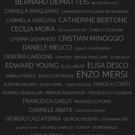
BERNARD DEMATTEIS
BRUNO BRUNOD
CAMILLA MAGLIANO
CAMPIONATO ITALIANO SKYRUNNING
CATHERINE BERTONE
CARMELA VERGURA
CECILIA MORA
CHARLOTTE BONIN
CECILIA PEDRONI
CRISTIAN MINOGGIO
CHIARA GIOVANDO
DANIELE MEUCCI
DANILO LANTERMINO
DEBORA CARDONE
DENISA DRAGOMIR
Dodecarun
DEMATTEIS
EDWARD YOUNG
ELISA DESCO
ELISA ARVAT
ENZO MERSI
ENZO CAPORASO
ENRICA PERICO
FABIOLA CONTI
EUFEMIA MAGRO
EYOB FANIEL
FABIO BAZZANA
FRANCESCA CANEPA
FEDERICA BARAILLER
FIRENZE MARATHON
FRANCESCA GHELFI
FRANCESCO PUPPI
GABRIELE ABATE
GIANLUCA GHIANO
GIORGIO CALCATERRA
GIORGIO PESENTI
GIOVANNA EPIS
GOINUP
GUARDAVALLE
GIULIANO CAVALLO
giuditta turini