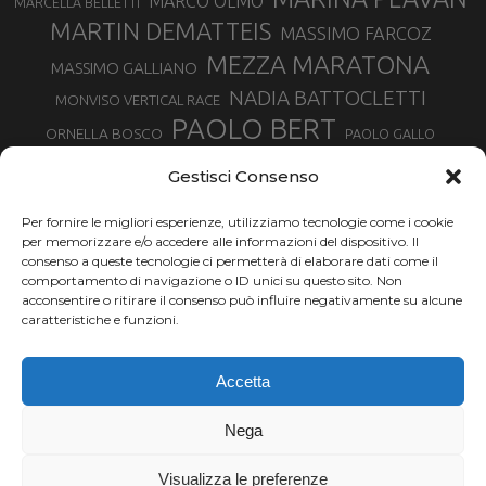
MARCO OLMO
MARCELLA BELLETTI
MARTIN DEMATTEIS
MASSIMO FARCOZ
MEZZA MARATONA
MASSIMO GALLIANO
NADIA BATTOCLETTI
MONVISO VERTICAL RACE
PAOLO BERT
ORNELLA BOSCO
PAOLO GALLO
ROLANDO PIANA
PIETRO RIVA
PODISMO VENETO
Gestisci Consenso
RUGGERO PERTILE
SILVIA RAMPAZZO
SERGIO BONALDI
TOR DES GEANTS
Per fornire le migliori esperienze, utilizziamo tecnologie come i cookie
SONIA GLAREY
TAVAGNASCO
SILVIA SERAFINI
per memorizzare e/o accedere alle informazioni del dispositivo. Il
TRAIL MONTE CASTO
TOUR MONVISO TRAIL
TROFEO KIMA
consenso a queste tecnologie ci permetterà di elaborare dati come il
TURIN MARATHON
comportamento di navigazione o ID unici su questo sito. Non
VAL DI FASSA RUNNING
URBAN ZEMMER
acconsentire o ritirare il consenso può influire negativamente su alcune
VALENTINA BELOTTI
caratteristiche e funzioni.
VALERIA ROFFINO
VALERIA STRANEO
VALETUDO
Accetta
VENICE MARATHON
VALTELLINA WINE TRAIL
VENICEMARATHON
XAVIER CHEVRIER
WILLIAM BOFFELLI
Nega
YEMAN CRIPPA
Visualizza le preferenze
Chi siamo |
Termini d'uso |
Privacy |
Cookie