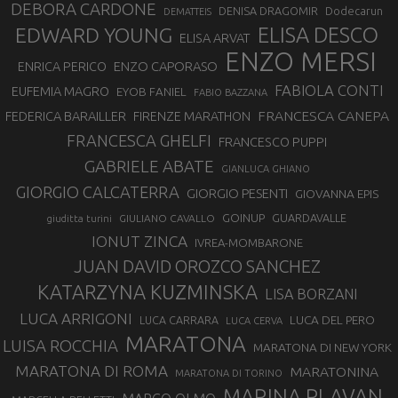
DEBORA CARDONE
DENISA DRAGOMIR
Dodecarun
DEMATTEIS
EDWARD YOUNG
ELISA DESCO
ELISA ARVAT
ENZO MERSI
ENZO CAPORASO
ENRICA PERICO
FABIOLA CONTI
EUFEMIA MAGRO
EYOB FANIEL
FABIO BAZZANA
FRANCESCA CANEPA
FEDERICA BARAILLER
FIRENZE MARATHON
FRANCESCA GHELFI
FRANCESCO PUPPI
GABRIELE ABATE
GIANLUCA GHIANO
GIORGIO CALCATERRA
GIORGIO PESENTI
GIOVANNA EPIS
GOINUP
GUARDAVALLE
GIULIANO CAVALLO
giuditta turini
IONUT ZINCA
IVREA-MOMBARONE
JUAN DAVID OROZCO SANCHEZ
KATARZYNA KUZMINSKA
LISA BORZANI
LUCA ARRIGONI
LUCA DEL PERO
LUCA CARRARA
LUCA CERVA
MARATONA
LUISA ROCCHIA
MARATONA DI NEW YORK
MARATONA DI ROMA
MARATONINA
MARATONA DI TORINO
MARINA PLAVAN