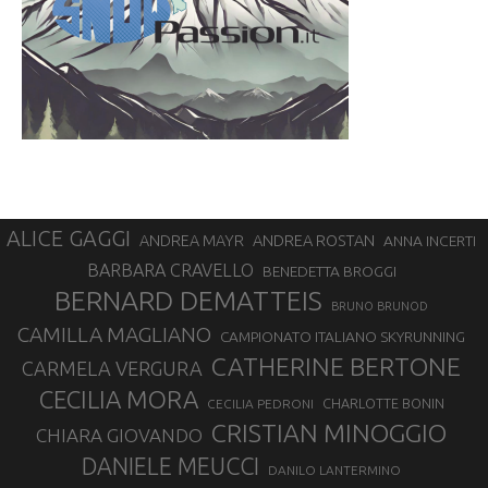
ALICE GAGGI
ANDREA ROSTAN
ANDREA MAYR
ANNA INCERTI
BARBARA CRAVELLO
BENEDETTA BROGGI
BERNARD DEMATTEIS
BRUNO BRUNOD
CAMILLA MAGLIANO
CAMPIONATO ITALIANO SKYRUNNING
CATHERINE BERTONE
CARMELA VERGURA
CECILIA MORA
CHARLOTTE BONIN
CECILIA PEDRONI
CRISTIAN MINOGGIO
CHIARA GIOVANDO
DANIELE MEUCCI
DANILO LANTERMINO