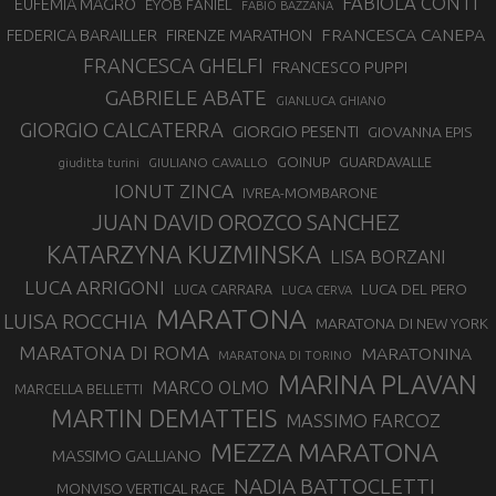
FABIOLA CONTI
EUFEMIA MAGRO
EYOB FANIEL
FABIO BAZZANA
FRANCESCA CANEPA
FEDERICA BARAILLER
FIRENZE MARATHON
FRANCESCA GHELFI
FRANCESCO PUPPI
GABRIELE ABATE
GIANLUCA GHIANO
GIORGIO CALCATERRA
GIORGIO PESENTI
GIOVANNA EPIS
GOINUP
GUARDAVALLE
GIULIANO CAVALLO
giuditta turini
IONUT ZINCA
IVREA-MOMBARONE
JUAN DAVID OROZCO SANCHEZ
KATARZYNA KUZMINSKA
LISA BORZANI
LUCA ARRIGONI
LUCA DEL PERO
LUCA CARRARA
LUCA CERVA
MARATONA
LUISA ROCCHIA
MARATONA DI NEW YORK
MARATONA DI ROMA
MARATONINA
MARATONA DI TORINO
MARINA PLAVAN
MARCO OLMO
MARCELLA BELLETTI
MARTIN DEMATTEIS
MASSIMO FARCOZ
MEZZA MARATONA
MASSIMO GALLIANO
NADIA BATTOCLETTI
MONVISO VERTICAL RACE