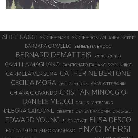
ALICE GAGGI
ANDREA ROSTAN
ANDREA MAYR
ANNA INCERTI
BARBARA CRAVELLO
BENEDETTA BROGGI
BERNARD DEMATTEIS
BRUNO BRUNOD
CAMILLA MAGLIANO
CAMPIONATO ITALIANO SKYRUNNING
CATHERINE BERTONE
CARMELA VERGURA
CECILIA MORA
CHARLOTTE BONIN
CECILIA PEDRONI
CRISTIAN MINOGGIO
CHIARA GIOVANDO
DANIELE MEUCCI
DANILO LANTERMINO
DEBORA CARDONE
DENISA DRAGOMIR
Dodecarun
DEMATTEIS
EDWARD YOUNG
ELISA DESCO
ELISA ARVAT
ENZO MERSI
ENZO CAPORASO
ENRICA PERICO