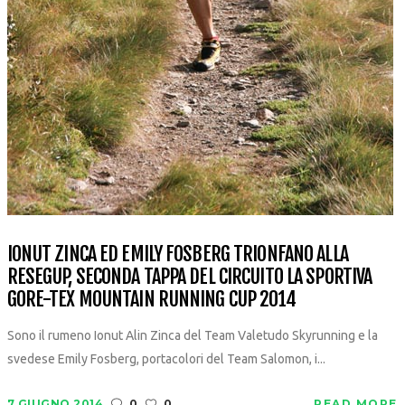
IONUT ZINCA ED EMILY FOSBERG TRIONFANO ALLA
RESEGUP, SECONDA TAPPA DEL CIRCUITO LA SPORTIVA
GORE-TEX MOUNTAIN RUNNING CUP 2014
Sono il rumeno Ionut Alin Zinca del Team Valetudo Skyrunning e la
svedese Emily Fosberg, portacolori del Team Salomon, i...
7 GIUGNO 2014
0
0
READ MORE