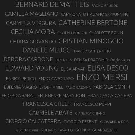
BERNARD DEMATTEIS
BRUNO BRUNOD
CAMILLA MAGLIANO
CAMPIONATO ITALIANO SKYRUNNING
CATHERINE BERTONE
CARMELA VERGURA
CECILIA MORA
CHARLOTTE BONIN
CECILIA PEDRONI
CRISTIAN MINOGGIO
CHIARA GIOVANDO
DANIELE MEUCCI
DANILO LANTERMINO
DEBORA CARDONE
DENISA DRAGOMIR
Dodecarun
DEMATTEIS
EDWARD YOUNG
ELISA DESCO
ELISA ARVAT
ENZO MERSI
ENZO CAPORASO
ENRICA PERICO
FABIOLA CONTI
EUFEMIA MAGRO
EYOB FANIEL
FABIO BAZZANA
FRANCESCA CANEPA
FEDERICA BARAILLER
FIRENZE MARATHON
FRANCESCA GHELFI
FRANCESCO PUPPI
GABRIELE ABATE
GIANLUCA GHIANO
GIORGIO CALCATERRA
GIORGIO PESENTI
GIOVANNA EPIS
GOINUP
GUARDAVALLE
GIULIANO CAVALLO
giuditta turini