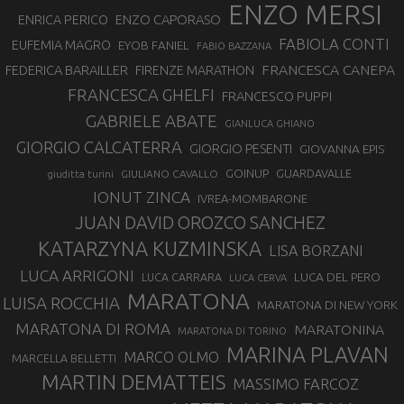
ENZO MERSI
ENZO CAPORASO
ENRICA PERICO
FABIOLA CONTI
EUFEMIA MAGRO
EYOB FANIEL
FABIO BAZZANA
FRANCESCA CANEPA
FEDERICA BARAILLER
FIRENZE MARATHON
FRANCESCA GHELFI
FRANCESCO PUPPI
GABRIELE ABATE
GIANLUCA GHIANO
GIORGIO CALCATERRA
GIORGIO PESENTI
GIOVANNA EPIS
GOINUP
GUARDAVALLE
GIULIANO CAVALLO
giuditta turini
IONUT ZINCA
IVREA-MOMBARONE
JUAN DAVID OROZCO SANCHEZ
KATARZYNA KUZMINSKA
LISA BORZANI
LUCA ARRIGONI
LUCA DEL PERO
LUCA CARRARA
LUCA CERVA
MARATONA
LUISA ROCCHIA
MARATONA DI NEW YORK
MARATONA DI ROMA
MARATONINA
MARATONA DI TORINO
MARINA PLAVAN
MARCO OLMO
MARCELLA BELLETTI
MARTIN DEMATTEIS
MASSIMO FARCOZ