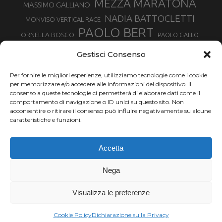
MEZZA MARATONA
MASSIMO GALLIANO
NADIA BATTOCLETTI
MONVISO VERTICAL RACE
PAOLO BERT
ORNELLA BOSCO
PAOLO GALLO
ROLANDO PIANA
PIETRO RIVA
PODISMO VENETO
Gestisci Consenso
RUGGERO PERTILE
SILVIA RAMPAZZO
SERGIO BONALDI
TOR DES GEANTS
Per fornire le migliori esperienze, utilizziamo tecnologie come i cookie
SONIA GLAREY
TAVAGNASCO
SILVIA SERAFINI
per memorizzare e/o accedere alle informazioni del dispositivo. Il
TRAIL MONTE CASTO
TOUR MONVISO TRAIL
TROFEO KIMA
consenso a queste tecnologie ci permetterà di elaborare dati come il
TURIN MARATHON
comportamento di navigazione o ID unici su questo sito. Non
VAL DI FASSA RUNNING
URBAN ZEMMER
acconsentire o ritirare il consenso può influire negativamente su alcune
VALENTINA BELOTTI
caratteristiche e funzioni.
VALERIA ROFFINO
VALERIA STRANEO
VALETUDO
Accetta
VENICE MARATHON
VALTELLINA WINE TRAIL
VENICEMARATHON
XAVIER CHEVRIER
WILLIAM BOFFELLI
Nega
YEMAN CRIPPA
Visualizza le preferenze
Chi siamo |
Termini d'uso |
Privacy |
Cookie
Copyright ©2024 Outdoor Passion di Costa Giancarlo, P.I. 11214180017 C.F.
Cookie Policy
Dichiarazione sulla Privacy
CSTGCR63A06L219H.