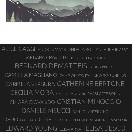
ALICE GAGGI
ANDREA ROSTAN
ANDREA MAYR
ANNA INCERTI
BARBARA CRAVELLO
BENEDETTA BROGGI
BERNARD DEMATTEIS
BRUNO BRUNOD
CAMILLA MAGLIANO
CAMPIONATO ITALIANO SKYRUNNING
CATHERINE BERTONE
CARMELA VERGURA
CECILIA MORA
CHARLOTTE BONIN
CECILIA PEDRONI
CRISTIAN MINOGGIO
CHIARA GIOVANDO
DANIELE MEUCCI
DANILO LANTERMINO
DEBORA CARDONE
DENISA DRAGOMIR
Dodecarun
DEMATTEIS
EDWARD YOUNG
ELISA DESCO
ELISA ARVAT