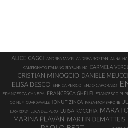
ALICE GAGGI
ANDREA ROSTAN
ANDREA MAYR
ANNA INC
CARMELA VERG
CAMPIONATO ITALIANO SKYRUNNING
CRISTIAN MINOGGIO
DANIELE MEUCCI
E
ELISA DESCO
ENZO CAPORASO
ENRICA PERICO
FRANCESCA GHELFI
FRANCESCA CANEPA
FRANCESCO PUP
J
IONUT ZINCA
GOINUP
GUARDAVALLE
IVREA-MOMBARONE
MARAT
LUISA ROCCHIA
LUCA DEL PERO
LUCA CERVA
MARINA PLAVAN
MARTIN DEMATTEIS
PAOLO BERT