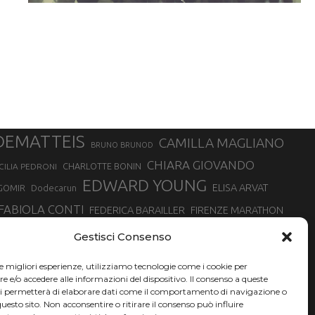
DEMATTEIS
CAMILLA MAGLIANO
BRUNO BRUNOD
CHIARA GIOVANDO
CHARLOTTE BONIN
CILIA PEDRONI
EDWARD YOUNG
ELISA ARVAT
GOMIR
Dodecarun
FABIOLA CONTI
FEDERICA BARAILLER
FIRENZE MARATHON
RA
GIORGIO PESENTI
GIOVANNA EPIS
GIULIANO CAVALLO
giuditta turini
Gestisci Consenso
MINSKA
LUCA ARRIGONI
LISA BORZANI
LUCA CARRARA
le migliori esperienze, utilizziamo tecnologie come i cookie per
MARATONINA
MARCO OLMO
MARCELLA BELLETTI
 DI TORINO
e/o accedere alle informazioni del dispositivo. Il consenso a queste
TONA
ci permetterà di elaborare dati come il comportamento di navigazione o
NADIA BATTOCLETTI
MONVISO VERTICAL RACE
questo sito. Non acconsentire o ritirare il consenso può influire