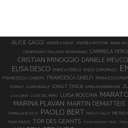
ALICE GAGGI
ANDREA ROSTAN
ANDREA MAYR
ANNA INC
CARMELA VERG
CAMPIONATO ITALIANO SKYRUNNING
CRISTIAN MINOGGIO
DANIELE MEUCCI
E
ELISA DESCO
ENZO CAPORASO
ENRICA PERICO
FRANCESCA GHELFI
FRANCESCA CANEPA
FRANCESCO PUP
J
IONUT ZINCA
GOINUP
GUARDAVALLE
IVREA-MOMBARONE
MARAT
LUISA ROCCHIA
LUCA DEL PERO
LUCA CERVA
MARINA PLAVAN
MARTIN DEMATTEIS
PAOLO BERT
PIETRO 
ORNELLA BOSCO
PAOLO GALLO
TOR DES GEANTS
TAVAGNASCO
TRAI
TOUR MONVISO TRAIL