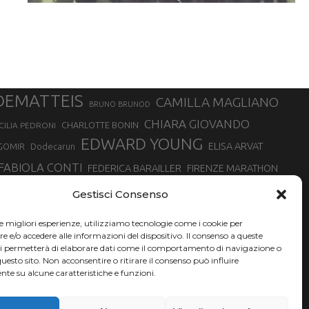
DEMATTEIS
CAMILLA MAGLIANO
BRUNO BRUNOD
CHIARA GIOVANDO
CHARLOTTE BONIN
CILIA PEDRONI
EDWARD YOUNG
ELISA ARVAT
GOMIR
Dodecarun
FABIOLA CONTI
FEDERICA BARAILLER
FIRENZE MARATHON
RA
GIORGIO PESENTI
GIOVANNA EPIS
GIULIANO CAVALLO
giuditta turini
Gestisci Consenso
MINSKA
LUCA ARRIGONI
LISA BORZANI
LUCA CARRARA
le migliori esperienze, utilizziamo tecnologie come i cookie per
MARATONINA
MARCO OLMO
MARCELLA BELLETTI
 DI TORINO
e/o accedere alle informazioni del dispositivo. Il consenso a queste
TONA
ci permetterà di elaborare dati come il comportamento di navigazione o
NADIA BATTOCLETTI
MONVISO VERTICAL RACE
questo sito. Non acconsentire o ritirare il consenso può influire
SILVIA RAMPAZZO
te su alcune caratteristiche e funzioni.
SONIA GLAREY
SERGIO BONALDI
SILVIA SERAFINI
VALENTINA BELOTTI
VAL DI FASSA RUNNING
VALERIA ROFFINO