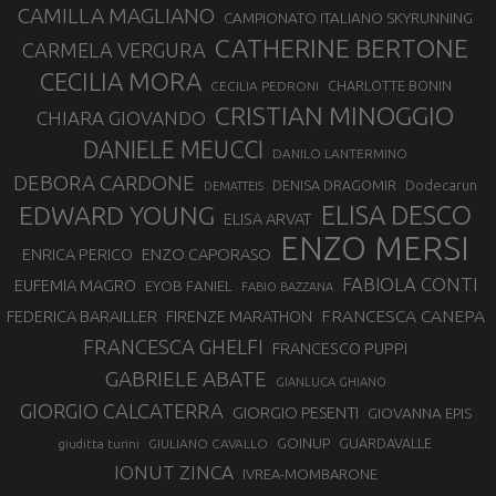
CAMILLA MAGLIANO
CAMPIONATO ITALIANO SKYRUNNING
CATHERINE BERTONE
CARMELA VERGURA
CECILIA MORA
CHARLOTTE BONIN
CECILIA PEDRONI
CRISTIAN MINOGGIO
CHIARA GIOVANDO
DANIELE MEUCCI
DANILO LANTERMINO
DEBORA CARDONE
DENISA DRAGOMIR
Dodecarun
DEMATTEIS
EDWARD YOUNG
ELISA DESCO
ELISA ARVAT
ENZO MERSI
ENZO CAPORASO
ENRICA PERICO
FABIOLA CONTI
EUFEMIA MAGRO
EYOB FANIEL
FABIO BAZZANA
FRANCESCA CANEPA
FEDERICA BARAILLER
FIRENZE MARATHON
FRANCESCA GHELFI
FRANCESCO PUPPI
GABRIELE ABATE
GIANLUCA GHIANO
GIORGIO CALCATERRA
GIORGIO PESENTI
GIOVANNA EPIS
GOINUP
GUARDAVALLE
GIULIANO CAVALLO
giuditta turini
IONUT ZINCA
IVREA-MOMBARONE