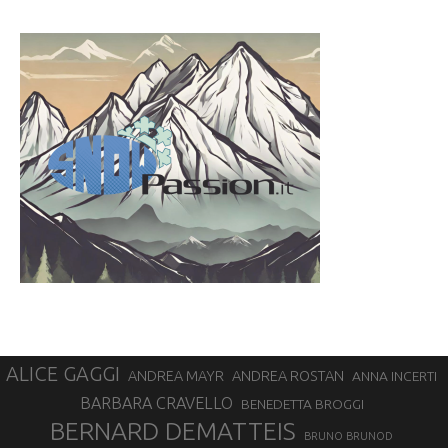
ALICE GAGGI
ANDREA ROSTAN
ANDREA MAYR
ANNA INCERTI
BARBARA CRAVELLO
BENEDETTA BROGGI
BERNARD DEMATTEIS
BRUNO BRUNOD