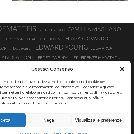
DEMATTEIS
CAMILLA MAGLIANO
BRUNO BRUNOD
CHIARA GIOVANDO
CHARLOTTE BONIN
CILIA PEDRONI
EDWARD YOUNG
ELISA ARVAT
GOMIR
Dodecarun
FABIOLA CONTI
FEDERICA BARAILLER
FIRENZE MARATHON
RA
GIORGIO PESENTI
GIOVANNA EPIS
GIULIANO CAVALLO
giuditta turini
Gestisci Consenso
MINSKA
LUCA ARRIGONI
LISA BORZANI
LUCA CARRARA
le migliori esperienze, utilizziamo tecnologie come i cookie per
MARATONINA
MARCO OLMO
MARCELLA BELLETTI
 DI TORINO
e/o accedere alle informazioni del dispositivo. Il consenso a queste
TONA
ci permetterà di elaborare dati come il comportamento di navigazione o
NADIA BATTOCLETTI
MONVISO VERTICAL RACE
questo sito. Non acconsentire o ritirare il consenso può influire
SILVIA RAMPAZZO
te su alcune caratteristiche e funzioni.
SONIA GLAREY
SERGIO BONALDI
SILVIA SERAFINI
VALENTINA BELOTTI
VAL DI FASSA RUNNING
VALERIA ROFFINO
XAVIER CHEVRIER
YEMAN CRIPPA
cetta
Nega
Visualizza le preferenze
Cookie Policy
Dichiarazione sulla Privacy