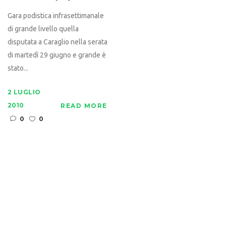
Gara podistica infrasettimanale
di grande livello quella
disputata a Caraglio nella serata
di martedì 29 giugno e grande è
stato...
2 LUGLIO
2010
READ MORE
0
0