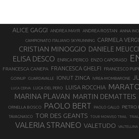
ALICE GAGGI
ANDREA ROSTAN
ANDREA MAYR
ANNA INC
CARMELA VERG
CAMPIONATO ITALIANO SKYRUNNING
CRISTIAN MINOGGIO
DANIELE MEUCCI
E
ELISA DESCO
ENZO CAPORASO
ENRICA PERICO
FRANCESCA GHELFI
FRANCESCA CANEPA
FRANCESCO PUP
J
IONUT ZINCA
GOINUP
GUARDAVALLE
IVREA-MOMBARONE
MARAT
LUISA ROCCHIA
LUCA DEL PERO
LUCA CERVA
MARINA PLAVAN
MARTIN DEMATTEIS
PAOLO BERT
PIETRO 
ORNELLA BOSCO
PAOLO GALLO
TOR DES GEANTS
TAVAGNASCO
TRAI
TOUR MONVISO TRAIL
VALERIA STRANEO
VALETUDO
VALTELLINA