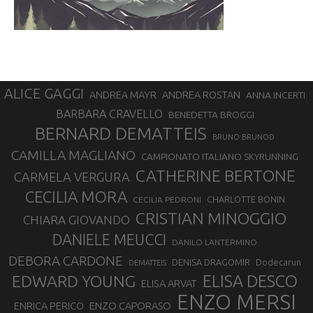
ALICE GAGGI
ANDREA ROSTAN
ANDREA MAYR
ANNA INCERTI
BARBARA CRAVELLO
BENEDETTA BROGGI
BERNARD DEMATTEIS
BRUNO BRUNOD
CAMILLA MAGLIANO
CAMPIONATO ITALIANO SKYRUNNING
CATHERINE BERTONE
CARMELA VERGURA
CECILIA MORA
CHARLOTTE BONIN
CECILIA PEDRONI
CRISTIAN MINOGGIO
CHIARA GIOVANDO
DANIELE MEUCCI
DANILO LANTERMINO
DEBORA CARDONE
DENISA DRAGOMIR
Dodecarun
DEMATTEIS
EDWARD YOUNG
ELISA DESCO
ELISA ARVAT
ENZO MERSI
ENZO CAPORASO
ENRICA PERICO