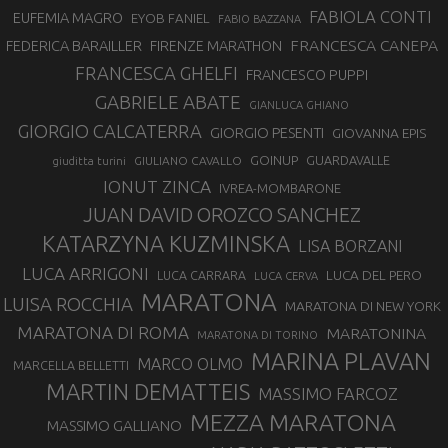
FABIOLA CONTI
EUFEMIA MAGRO
EYOB FANIEL
FABIO BAZZANA
FRANCESCA CANEPA
FEDERICA BARAILLER
FIRENZE MARATHON
FRANCESCA GHELFI
FRANCESCO PUPPI
GABRIELE ABATE
GIANLUCA GHIANO
GIORGIO CALCATERRA
GIORGIO PESENTI
GIOVANNA EPIS
GOINUP
GUARDAVALLE
GIULIANO CAVALLO
giuditta turini
IONUT ZINCA
IVREA-MOMBARONE
JUAN DAVID OROZCO SANCHEZ
KATARZYNA KUZMINSKA
LISA BORZANI
LUCA ARRIGONI
LUCA DEL PERO
LUCA CARRARA
LUCA CERVA
MARATONA
LUISA ROCCHIA
MARATONA DI NEW YORK
MARATONA DI ROMA
MARATONINA
MARATONA DI TORINO
MARINA PLAVAN
MARCO OLMO
MARCELLA BELLETTI
MARTIN DEMATTEIS
MASSIMO FARCOZ
MEZZA MARATONA
MASSIMO GALLIANO