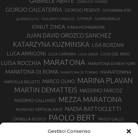
GABRIELE ABATE
GIANLUCA GHIANO
GIORGIO CALCATERRA
GIORGIO PESENTI
GIOVANNA EPIS
GOINUP
GUARDAVALLE
GIULIANO CAVALLO
giuditta turini
IONUT ZINCA
IVREA-MOMBARONE
JUAN DAVID OROZCO SANCHEZ
KATARZYNA KUZMINSKA
LISA BORZANI
LUCA ARRIGONI
LUCA DEL PERO
LUCA CARRARA
LUCA CERVA
MARATONA
LUISA ROCCHIA
MARATONA DI NEW YORK
MARATONA DI ROMA
MARATONINA
MARATONA DI TORINO
MARINA PLAVAN
MARCO OLMO
MARCELLA BELLETTI
MARTIN DEMATTEIS
MASSIMO FARCOZ
MEZZA MARATONA
MASSIMO GALLIANO
NADIA BATTOCLETTI
MONVISO VERTICAL RACE
PAOLO BERT
ORNELLA BOSCO
PAOLO GALLO
ROLANDO PIANA
PIETRO RIVA
PODISMO VENETO
Gestisci Consenso
RUGGERO PERTILE
SILVIA RAMPAZZO
SERGIO BONALDI