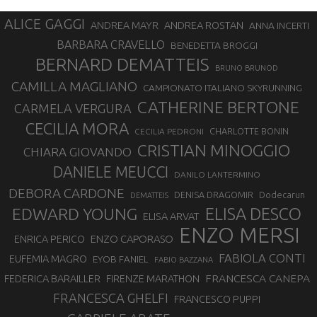
ALICE GAGGI
ANDREA ROSTAN
ANDREA MAYR
ANNA INCERTI
BARBARA CRAVELLO
BENEDETTA BROGGI
BERNARD DEMATTEIS
BRUNO BRUNOD
CAMILLA MAGLIANO
CAMPIONATO ITALIANO SKYRUNNING
CATHERINE BERTONE
CARMELA VERGURA
CECILIA MORA
CHARLOTTE BONIN
CECILIA PEDRONI
CRISTIAN MINOGGIO
CHIARA GIOVANDO
DANIELE MEUCCI
DANILO LANTERMINO
DEBORA CARDONE
DENISA DRAGOMIR
Dodecarun
DEMATTEIS
EDWARD YOUNG
ELISA DESCO
ELISA ARVAT
ENZO MERSI
ENZO CAPORASO
ENRICA PERICO
FABIOLA CONTI
EUFEMIA MAGRO
EYOB FANIEL
FABIO BAZZANA
FRANCESCA CANEPA
FEDERICA BARAILLER
FIRENZE MARATHON
FRANCESCA GHELFI
FRANCESCO PUPPI