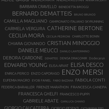
ANDREA MAYR
ANNA INCERTI
BARBARA CRAVELLO
BENEDETTA BROGGI
BERNARD DEMATTEIS
BRUNO BRUNOD
CAMILLA MAGLIANO
CAMPIONATO ITALIANO SKYRUNNING
CATHERINE BERTONE
CARMELA VERGURA
CECILIA MORA
CHARLOTTE BONIN
CECILIA PEDRONI
CRISTIAN MINOGGIO
CHIARA GIOVANDO
DANIELE MEUCCI
DANILO LANTERMINO
DEBORA CARDONE
DENISA DRAGOMIR
Dodecarun
DEMATTEIS
EDWARD YOUNG
ELISA DESCO
ELISA ARVAT
ENZO MERSI
ENZO CAPORASO
ENRICA PERICO
FABIOLA CONTI
EUFEMIA MAGRO
EYOB FANIEL
FABIO BAZZANA
FRANCESCA CANEPA
FEDERICA BARAILLER
FIRENZE MARATHON
FRANCESCA GHELFI
FRANCESCO PUPPI
GABRIELE ABATE
GIANLUCA GHIANO
GIORGIO CALCATERRA
GIORGIO PESENTI
GIOVANNA EPIS