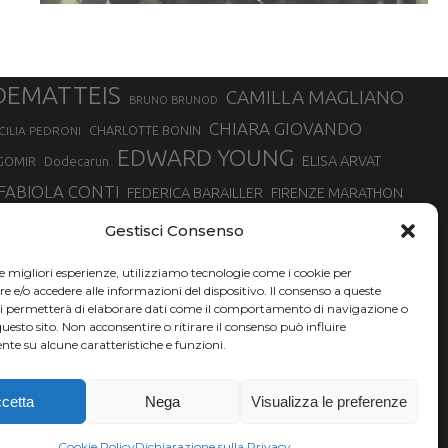
DEMATTEIS
CAMILLA MAGLIANO
BRUNO BRUNOD
CHIARA GIOVANDO
CHARLOTTE BONIN
CILIA PEDRONI
EDWARD YOUNG
ELISA ARVAT
GOMIR
Dodecarun
FABIOLA CONTI
FEDERICA BARAILLER
FIRENZE MARATHON
RA
GIORGIO PESENTI
GIOVANNA EPIS
GIULIANO CAVALLO
giuditta turini
Gestisci Consenso
MINSKA
LUCA ARRIGONI
LISA BORZANI
LUCA CARRARA
le migliori esperienze, utilizziamo tecnologie come i cookie per
MARATONINA
MARCO OLMO
MARCELLA BELLETTI
 DI TORINO
e/o accedere alle informazioni del dispositivo. Il consenso a queste
TONA
ci permetterà di elaborare dati come il comportamento di navigazione o
NADIA BATTOCLETTI
MONVISO VERTICAL RACE
questo sito. Non acconsentire o ritirare il consenso può influire
SILVIA RAMPAZZO
te su alcune caratteristiche e funzioni.
SONIA GLAREY
SERGIO BONALDI
SILVIA SERAFINI
VALENTINA BELOTTI
VAL DI FASSA RUNNING
VALERIA ROFFINO
XAVIER CHEVRIER
YEMAN CRIPPA
cetta
Nega
Visualizza le preferenze
Cookie Policy
Dichiarazione sulla Privacy