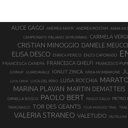
ALICE GAGGI
ANDREA ROSTAN
ANDREA MAYR
ANNA INC
CARMELA VERG
CAMPIONATO ITALIANO SKYRUNNING
CRISTIAN MINOGGIO
DANIELE MEUCCI
E
ELISA DESCO
ENZO CAPORASO
ENRICA PERICO
FRANCESCA GHELFI
FRANCESCA CANEPA
FRANCESCO PUP
J
IONUT ZINCA
GOINUP
GUARDAVALLE
IVREA-MOMBARONE
MARAT
LUISA ROCCHIA
LUCA DEL PERO
LUCA CERVA
MARINA PLAVAN
MARTIN DEMATTEIS
PAOLO BERT
PIETRO 
ORNELLA BOSCO
PAOLO GALLO
TOR DES GEANTS
TAVAGNASCO
TRAI
TOUR MONVISO TRAIL
VALERIA STRANEO
VALETUDO
VALTELLINA