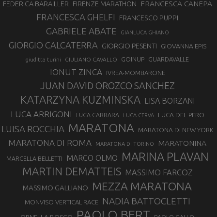
FRANCESCA CANEPA
FEDERICA BARAILLER
FIRENZE MARATHON
FRANCESCA GHELFI
FRANCESCO PUPPI
GABRIELE ABATE
GIANLUCA GHIANO
GIORGIO CALCATERRA
GIORGIO PESENTI
GIOVANNA EPIS
GOINUP
GUARDAVALLE
GIULIANO CAVALLO
giuditta turini
IONUT ZINCA
IVREA-MOMBARONE
JUAN DAVID OROZCO SANCHEZ
KATARZYNA KUZMINSKA
LISA BORZANI
LUCA ARRIGONI
LUCA DEL PERO
LUCA CARRARA
LUCA CERVA
MARATONA
LUISA ROCCHIA
MARATONA DI NEW YORK
MARATONA DI ROMA
MARATONINA
MARATONA DI TORINO
MARINA PLAVAN
MARCO OLMO
MARCELLA BELLETTI
MARTIN DEMATTEIS
MASSIMO FARCOZ
MEZZA MARATONA
MASSIMO GALLIANO
NADIA BATTOCLETTI
MONVISO VERTICAL RACE
PAOLO BERT