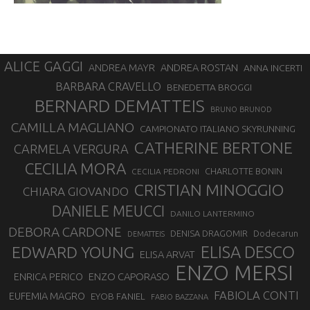
ALICE GAGGI
ANDREA ROSTAN
ANDREA MAYR
ANNA INCERTI
BARBARA CRAVELLO
BENEDETTA BROGGI
BERNARD DEMATTEIS
BRUNO BRUNOD
CAMILLA MAGLIANO
CAMPIONATO ITALIANO SKYRUNNING
CATHERINE BERTONE
CARMELA VERGURA
CECILIA MORA
CHARLOTTE BONIN
CECILIA PEDRONI
CRISTIAN MINOGGIO
CHIARA GIOVANDO
DANIELE MEUCCI
DANILO LANTERMINO
DEBORA CARDONE
DENISA DRAGOMIR
Dodecarun
DEMATTEIS
EDWARD YOUNG
ELISA DESCO
ELISA ARVAT
ENZO MERSI
ENZO CAPORASO
ENRICA PERICO
FABIOLA CONTI
EUFEMIA MAGRO
EYOB FANIEL
FABIO BAZZANA