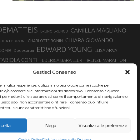
DEMATTEIS
CAMILLA MAGLIANO
BRUNO BRUNOD
CHIARA GIOVANDO
CHARLOTTE BONIN
CILIA PEDRONI
EDWARD YOUNG
ELISA ARVAT
GOMIR
Dodecarun
FABIOLA CONTI
FEDERICA BARAILLER
FIRENZE MARATHON
RA
GIORGIO PESENTI
GIOVANNA EPIS
GIULIANO CAVALLO
giuditta turini
Gestisci Consenso
MINSKA
LUCA ARRIGONI
LISA BORZANI
LUCA CARRARA
le migliori esperienze, utilizziamo tecnologie come i cookie per
MARATONINA
MARCO OLMO
MARCELLA BELLETTI
 DI TORINO
e/o accedere alle informazioni del dispositivo. Il consenso a queste
TONA
ci permetterà di elaborare dati come il comportamento di navigazione o
NADIA BATTOCLETTI
MONVISO VERTICAL RACE
questo sito. Non acconsentire o ritirare il consenso può influire
SILVIA RAMPAZZO
te su alcune caratteristiche e funzioni.
SONIA GLAREY
SERGIO BONALDI
SILVIA SERAFINI
VALENTINA BELOTTI
VAL DI FASSA RUNNING
VALERIA ROFFINO
XAVIER CHEVRIER
YEMAN CRIPPA
cetta
Nega
Visualizza le preferenze
Cookie Policy
Dichiarazione sulla Privacy