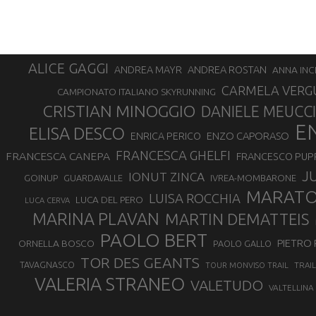
ALICE GAGGI
ANDREA ROSTAN
ANDREA MAYR
ANNA INC
CARMELA VERG
CAMPIONATO ITALIANO SKYRUNNING
CRISTIAN MINOGGIO
DANIELE MEUCCI
E
ELISA DESCO
ENZO CAPORASO
ENRICA PERICO
FRANCESCA GHELFI
FRANCESCA CANEPA
FRANCESCO PUP
J
IONUT ZINCA
GOINUP
GUARDAVALLE
IVREA-MOMBARONE
MARAT
LUISA ROCCHIA
LUCA DEL PERO
LUCA CERVA
MARINA PLAVAN
MARTIN DEMATTEIS
PAOLO BERT
PIETRO 
ORNELLA BOSCO
PAOLO GALLO
TOR DES GEANTS
TAVAGNASCO
TRAI
TOUR MONVISO TRAIL
VALERIA STRANEO
VALETUDO
VALTELLINA