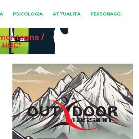
A
PSICOLOGIA
ATTUALITÀ
PERSONAGGI
e montagna
/
 HBC"