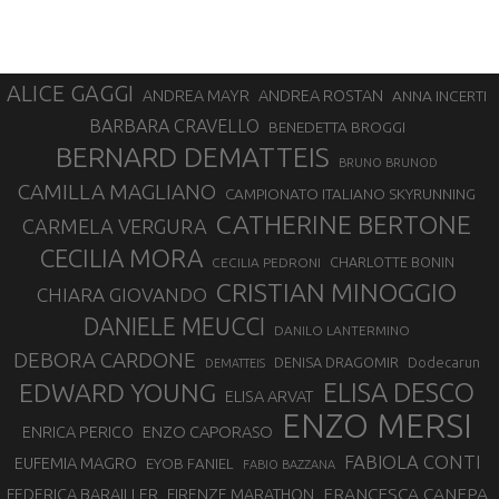
ALICE GAGGI
ANDREA ROSTAN
ANDREA MAYR
ANNA INCERTI
BARBARA CRAVELLO
BENEDETTA BROGGI
BERNARD DEMATTEIS
BRUNO BRUNOD
CAMILLA MAGLIANO
CAMPIONATO ITALIANO SKYRUNNING
CATHERINE BERTONE
CARMELA VERGURA
CECILIA MORA
CHARLOTTE BONIN
CECILIA PEDRONI
CRISTIAN MINOGGIO
CHIARA GIOVANDO
DANIELE MEUCCI
DANILO LANTERMINO
DEBORA CARDONE
DENISA DRAGOMIR
Dodecarun
DEMATTEIS
EDWARD YOUNG
ELISA DESCO
ELISA ARVAT
ENZO MERSI
ENZO CAPORASO
ENRICA PERICO
FABIOLA CONTI
EUFEMIA MAGRO
EYOB FANIEL
FABIO BAZZANA
FRANCESCA CANEPA
FEDERICA BARAILLER
FIRENZE MARATHON