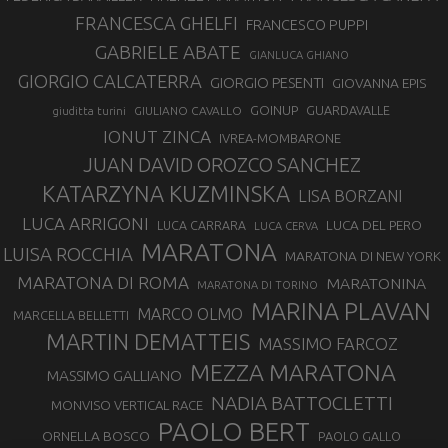
FRANCESCA GHELFI
FRANCESCO PUPPI
GABRIELE ABATE
GIANLUCA GHIANO
GIORGIO CALCATERRA
GIORGIO PESENTI
GIOVANNA EPIS
GOINUP
GUARDAVALLE
GIULIANO CAVALLO
giuditta turini
IONUT ZINCA
IVREA-MOMBARONE
JUAN DAVID OROZCO SANCHEZ
KATARZYNA KUZMINSKA
LISA BORZANI
LUCA ARRIGONI
LUCA DEL PERO
LUCA CARRARA
LUCA CERVA
MARATONA
LUISA ROCCHIA
MARATONA DI NEW YORK
MARATONA DI ROMA
MARATONINA
MARATONA DI TORINO
MARINA PLAVAN
MARCO OLMO
MARCELLA BELLETTI
MARTIN DEMATTEIS
MASSIMO FARCOZ
MEZZA MARATONA
MASSIMO GALLIANO
NADIA BATTOCLETTI
MONVISO VERTICAL RACE
PAOLO BERT
ORNELLA BOSCO
PAOLO GALLO