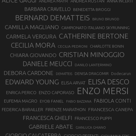
ALICE GAGGI
ANDREA ROSTAN
ANDREA MAYR
ANNA INCERTI
BARBARA CRAVELLO
BENEDETTA BROGGI
BERNARD DEMATTEIS
BRUNO BRUNOD
CAMILLA MAGLIANO
CAMPIONATO ITALIANO SKYRUNNING
CATHERINE BERTONE
CARMELA VERGURA
CECILIA MORA
CHARLOTTE BONIN
CECILIA PEDRONI
CRISTIAN MINOGGIO
CHIARA GIOVANDO
DANIELE MEUCCI
DANILO LANTERMINO
DEBORA CARDONE
DENISA DRAGOMIR
Dodecarun
DEMATTEIS
EDWARD YOUNG
ELISA DESCO
ELISA ARVAT
ENZO MERSI
ENZO CAPORASO
ENRICA PERICO
FABIOLA CONTI
EUFEMIA MAGRO
EYOB FANIEL
FABIO BAZZANA
FRANCESCA CANEPA
FEDERICA BARAILLER
FIRENZE MARATHON
FRANCESCA GHELFI
FRANCESCO PUPPI
GABRIELE ABATE
GIANLUCA GHIANO
GIORGIO CALCATERRA
GIORGIO PESENTI