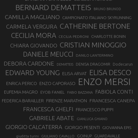
BERNARD DEMATTEIS
BRUNO BRUNOD
CAMILLA MAGLIANO
CAMPIONATO ITALIANO SKYRUNNING
CATHERINE BERTONE
CARMELA VERGURA
CECILIA MORA
CHARLOTTE BONIN
CECILIA PEDRONI
CRISTIAN MINOGGIO
CHIARA GIOVANDO
DANIELE MEUCCI
DANILO LANTERMINO
DEBORA CARDONE
DENISA DRAGOMIR
Dodecarun
DEMATTEIS
EDWARD YOUNG
ELISA DESCO
ELISA ARVAT
ENZO MERSI
ENZO CAPORASO
ENRICA PERICO
FABIOLA CONTI
EUFEMIA MAGRO
EYOB FANIEL
FABIO BAZZANA
FRANCESCA CANEPA
FEDERICA BARAILLER
FIRENZE MARATHON
FRANCESCA GHELFI
FRANCESCO PUPPI
GABRIELE ABATE
GIANLUCA GHIANO
GIORGIO CALCATERRA
GIORGIO PESENTI
GIOVANNA EPIS
GOINUP
GUARDAVALLE
GIULIANO CAVALLO
giuditta turini