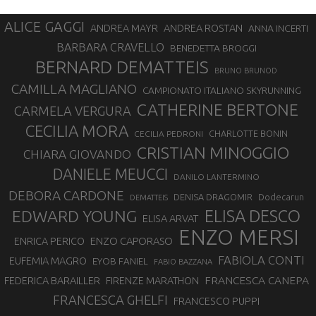
ALICE GAGGI
ANDREA ROSTAN
ANDREA MAYR
ANNA INCERTI
BARBARA CRAVELLO
BENEDETTA BROGGI
BERNARD DEMATTEIS
BRUNO BRUNOD
CAMILLA MAGLIANO
CAMPIONATO ITALIANO SKYRUNNING
CATHERINE BERTONE
CARMELA VERGURA
CECILIA MORA
CHARLOTTE BONIN
CECILIA PEDRONI
CRISTIAN MINOGGIO
CHIARA GIOVANDO
DANIELE MEUCCI
DANILO LANTERMINO
DEBORA CARDONE
DENISA DRAGOMIR
Dodecarun
DEMATTEIS
EDWARD YOUNG
ELISA DESCO
ELISA ARVAT
ENZO MERSI
ENZO CAPORASO
ENRICA PERICO
FABIOLA CONTI
EUFEMIA MAGRO
EYOB FANIEL
FABIO BAZZANA
FRANCESCA CANEPA
FEDERICA BARAILLER
FIRENZE MARATHON
FRANCESCA GHELFI
FRANCESCO PUPPI