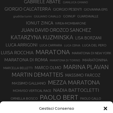
GABRIELE ABATE
GIANLUCA GHIANO
GIORGIO CALCATERRA
GIORGIO PESENTI
GIOVANNA EPIS
GOINUP
GUARDAVALLE
GIULIANO CAVALLO
giuditta turini
IONUT ZINCA
IVREA-MOMBARONE
JUAN DAVID OROZCO SANCHEZ
KATARZYNA KUZMINSKA
LISA BORZANI
LUCA ARRIGONI
LUCA DEL PERO
LUCA CARRARA
LUCA CERVA
MARATONA
LUISA ROCCHIA
MARATONA DI NEW YORK
MARATONA DI ROMA
MARATONINA
MARATONA DI TORINO
MARINA PLAVAN
MARCO OLMO
MARCELLA BELLETTI
MARTIN DEMATTEIS
MASSIMO FARCOZ
MEZZA MARATONA
MASSIMO GALLIANO
NADIA BATTOCLETTI
MONVISO VERTICAL RACE
PAOLO BERT
ORNELLA BOSCO
PAOLO GALLO
ROLANDO PIANA
PIETRO RIVA
PODISMO VENETO
Gestisci Consenso
RUGGERO PERTILE
SILVIA RAMPAZZO
SERGIO BONALDI