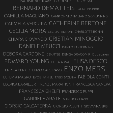
BARBARA CRAVELLO
BENEDETTA BROGGI
BERNARD DEMATTEIS
BRUNO BRUNOD
CAMILLA MAGLIANO
CAMPIONATO ITALIANO SKYRUNNING
CATHERINE BERTONE
CARMELA VERGURA
CECILIA MORA
CHARLOTTE BONIN
CECILIA PEDRONI
CRISTIAN MINOGGIO
CHIARA GIOVANDO
DANIELE MEUCCI
DANILO LANTERMINO
DEBORA CARDONE
DENISA DRAGOMIR
Dodecarun
DEMATTEIS
EDWARD YOUNG
ELISA DESCO
ELISA ARVAT
ENZO MERSI
ENZO CAPORASO
ENRICA PERICO
FABIOLA CONTI
EUFEMIA MAGRO
EYOB FANIEL
FABIO BAZZANA
FRANCESCA CANEPA
FEDERICA BARAILLER
FIRENZE MARATHON
FRANCESCA GHELFI
FRANCESCO PUPPI
GABRIELE ABATE
GIANLUCA GHIANO
GIORGIO CALCATERRA
GIORGIO PESENTI
GIOVANNA EPIS