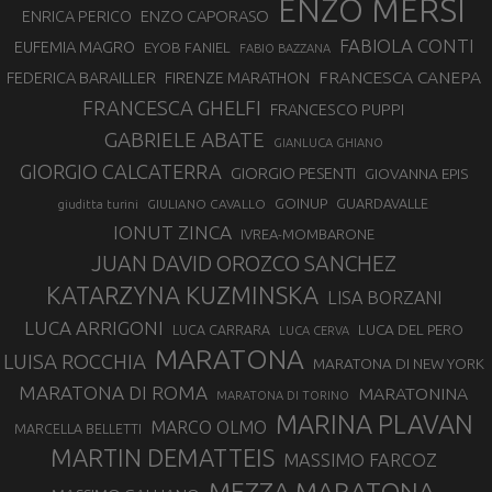
ENZO MERSI
ENZO CAPORASO
ENRICA PERICO
FABIOLA CONTI
EUFEMIA MAGRO
EYOB FANIEL
FABIO BAZZANA
FRANCESCA CANEPA
FEDERICA BARAILLER
FIRENZE MARATHON
FRANCESCA GHELFI
FRANCESCO PUPPI
GABRIELE ABATE
GIANLUCA GHIANO
GIORGIO CALCATERRA
GIORGIO PESENTI
GIOVANNA EPIS
GOINUP
GUARDAVALLE
GIULIANO CAVALLO
giuditta turini
IONUT ZINCA
IVREA-MOMBARONE
JUAN DAVID OROZCO SANCHEZ
KATARZYNA KUZMINSKA
LISA BORZANI
LUCA ARRIGONI
LUCA DEL PERO
LUCA CARRARA
LUCA CERVA
MARATONA
LUISA ROCCHIA
MARATONA DI NEW YORK
MARATONA DI ROMA
MARATONINA
MARATONA DI TORINO
MARINA PLAVAN
MARCO OLMO
MARCELLA BELLETTI
MARTIN DEMATTEIS
MASSIMO FARCOZ
MEZZA MARATONA