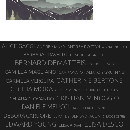
ALICE GAGGI
ANDREA ROSTAN
ANDREA MAYR
ANNA INCERTI
BARBARA CRAVELLO
BENEDETTA BROGGI
BERNARD DEMATTEIS
BRUNO BRUNOD
CAMILLA MAGLIANO
CAMPIONATO ITALIANO SKYRUNNING
CATHERINE BERTONE
CARMELA VERGURA
CECILIA MORA
CHARLOTTE BONIN
CECILIA PEDRONI
CRISTIAN MINOGGIO
CHIARA GIOVANDO
DANIELE MEUCCI
DANILO LANTERMINO
DEBORA CARDONE
DENISA DRAGOMIR
Dodecarun
DEMATTEIS
EDWARD YOUNG
ELISA DESCO
ELISA ARVAT