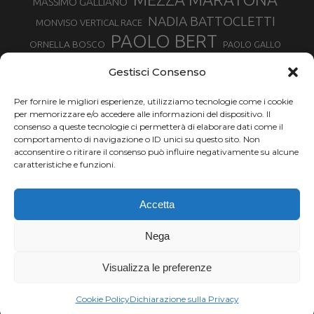
MASSIMO GALLIANO
NADIA BATTOCLETTI
MONVISO VERTICAL RACE
PAOLO BERT
ORNELLA BOSCO
PAOLO GALLO
ROLANDO PIANA
PIETRO RIVA
PODISMO VENETO
Gestisci Consenso
RUGGERO PERTILE
SILVIA RAMPAZZO
SERGIO BONALDI
TOR DES GEANTS
Per fornire le migliori esperienze, utilizziamo tecnologie come i cookie
SONIA GLAREY
TAVAGNASCO
SILVIA SERAFINI
per memorizzare e/o accedere alle informazioni del dispositivo. Il
TRAIL MONTE CASTO
TOUR MONVISO TRAIL
TROFEO KIMA
consenso a queste tecnologie ci permetterà di elaborare dati come il
TURIN MARATHON
comportamento di navigazione o ID unici su questo sito. Non
VAL DI FASSA RUNNING
URBAN ZEMMER
acconsentire o ritirare il consenso può influire negativamente su alcune
VALENTINA BELOTTI
caratteristiche e funzioni.
VALERIA ROFFINO
VALERIA STRANEO
VALETUDO
Accetta
VENICE MARATHON
VALTELLINA WINE TRAIL
VENICEMARATHON
XAVIER CHEVRIER
WILLIAM BOFFELLI
Nega
YEMAN CRIPPA
Visualizza le preferenze
Chi siamo |
Termini d'uso |
Privacy |
Cookie
Copyright ©2024 Outdoor Passion di Costa Giancarlo, P.I. 11214180017 C.F.
Cookie Policy
Dichiarazione sulla Privacy
CSTGCR63A06L219H.